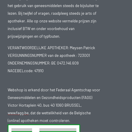
het gebruik van geneesmiddelen steeds de bijsluiter te
lezen. Bij twijfel of vragen, raadpleeg steeds je arts of
apotheker. Alle op onze website vermelde prijzen zijn
inclusief BTW en onder voorbehoud van
prijswijzigingen en of typfouten.
VERANTWOORDELIJKE APOTHEKER: Meysen Patrick
VERGUNNINGSNUMMER van de apotheek :
723001
ONDERNEMINGSNUMMER:
BE 0472.146.609
NACEBELcode: 47910
Webshop is erkend door het Federaal Agentschap voor
Geneesmiddelen en Gezondheidsproducten (FAGG)
Victor Hortaplein 40, bus 40 1060 BRUSSEL,
www.fagg.be
, dat de wettelikheid van de Belgische
(online) apotheken moet controleren.