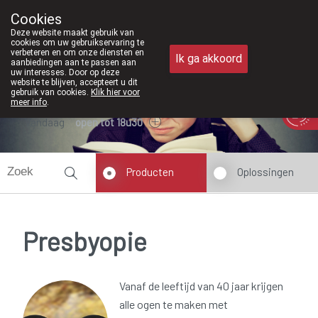
Vanaf februari 2026 zijn we voortaan 
Cookies
Apotheek Meysen Peer
Deze website maakt gebruik van
011/610300
cookies om uw gebruikservaring te
verbeteren en om onze diensten en
Ik ga akkoord
aanbiedingen aan te passen aan
uw interesses. Door op deze
website te blijven, accepteert u dit
gebruik van cookies.
Klik hier voor
meer info
.
Vandaag
open tot 18u30
Producten
Oplossingen
Presbyopie
Vanaf de leeftijd van 40 jaar krijgen
alle ogen te maken met