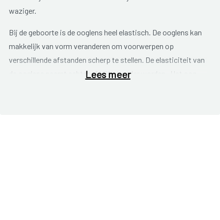
waziger.
Bij de geboorte is de ooglens heel elastisch. De ooglens kan
makkelijk van vorm veranderen om voorwerpen op
verschillende afstanden scherp te stellen. De elasticiteit van
Lees meer
de ooglens neemt echter af bij het ouder worden. Het oog
krijgt het steeds moeilijker om voorwerpen van dichtbij
scherp te stellen.
De eerste tekenen van presbyopie treden meestal op rond de
leeftijd van veertig jaar.
Mogelijke symptomen
zijn:
vermoeide ogen;
hoofdpijn;