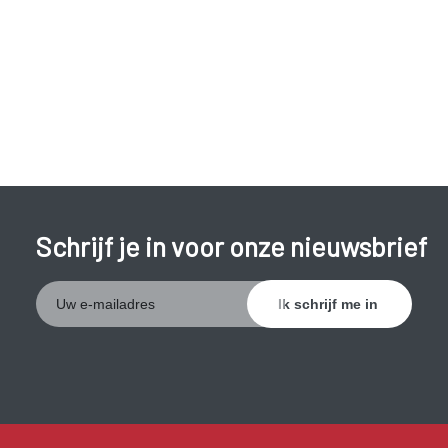
voorwerpen van dichtbij wazig zien;
scherp licht nodig hebben om voorwerpen van dichtbij
te zien;
krant/boek steeds verder moeten houden om te
kunnen lezen.
Het zicht gaat geleidelijk achteruit tot de leeftijd van
ongeveer zestig jaar, waarna het niet meer verslechtert.
Schrijf je in voor onze nieuwsbrief
Presbyopie kan gecorrigeerd worden met een (lees)bril of
contactlenzen.