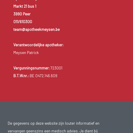
Markt 21 bus 1
3990 Peer
011/610300
team@apotheekmeysen.be
Verantwoordelijke apotheker:
Meysen Patrick
Vergunningsnummer:
723001
B.T.W.nr.:
BE 0472.146.609
De gegevens op deze website zijn louter informatief en
vervangen geenszins een medisch advies. Je dient bij