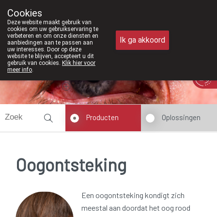
Vanaf februari 2026 zijn we voortaan ook weer op zaterd
Cookies
Apotheek Meysen Peer
Deze website maakt gebruik van
011/610300
cookies om uw gebruikservaring te
verbeteren en om onze diensten en
Ik ga akkoord
aanbiedingen aan te passen aan
uw interesses. Door op deze
website te blijven, accepteert u dit
gebruik van cookies.
Klik hier voor
meer info
.
Vandaag
Nu
gesloten
Producten
Oplossingen
Oogontsteking
Een oogontsteking kondigt zich
meestal aan doordat het oog rood