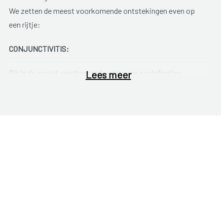
We zetten de meest voorkomende ontstekingen even op
een rijtje:
CONJUNCTIVITIS
:
Dit is de meest voorkomende vorm van ooginfecties,
Lees meer
waarbij het de conjunctiva is die ontsteekt. Dit is het
bindvlies ter hoogte van het oogwit of de binnenkant van de
oogleden.
Bij een conjunctivitis kleurt het bindvlies rood en zwelt het.
Hierdoor krijg je jeuk of pijn op de plaats van de ontsteking.
Je ogen gaan tranen en soms kan het zo erg zijn dat je het
licht niet meer goed verdraagt. Vaak zijn bacteriën of
virussen de boosdoeners.
Soms kan de conjunctivitis ook van allergische aard zijn.
Zeker wanneer je beide ogen zijn aangetast kan het gaan om