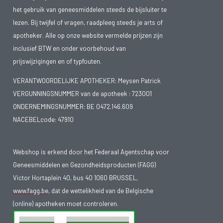
skibril te dragen!
het gebruik van geneesmiddelen steeds de bijsluiter te
lezen. Bij twijfel of vragen, raadpleeg steeds je arts of
Niet elk rood oog wijst op een oogontsteking. Soms kan het
apotheker. Alle op onze website vermelde prijzen zijn
te wijten zijn aan een gesprongen adertje in het wit van het
inclusief BTW en onder voorbehoud van
oog. Dit lijkt vaak veel erger dan het in werkelijkheid is. Het
prijswijzigingen en of typfouten.
bloed trekt meestal spontaan weg na enkele dagen.
VERANTWOORDELIJKE APOTHEKER: Meysen Patrick
VERGUNNINGSNUMMER van de apotheek :
723001
Oogirritatie kan ook te maken hebben met te droge ogen.
ONDERNEMINGSNUMMER:
BE 0472.146.609
Soms gaan - raar maar waar - je ogen extra tranen hierdoor.
NACEBELcode: 47910
In dat geval kunnen kunstmatige tranen o.v.v. oogdruppels
een oplossing bieden.
Webshop is erkend door het Federaal Agentschap voor
Geneesmiddelen en Gezondheidsproducten (FAGG)
Victor Hortaplein 40, bus 40 1060 BRUSSEL,
www.fagg.be
, dat de wettelikheid van de Belgische
(online) apotheken moet controleren.