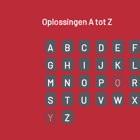
Oplossingen A tot Z
A
B
C
D
E
F
G
H
I
J
K
L
M
N
O
P
Q
R
S
T
U
V
W
X
Y
Z