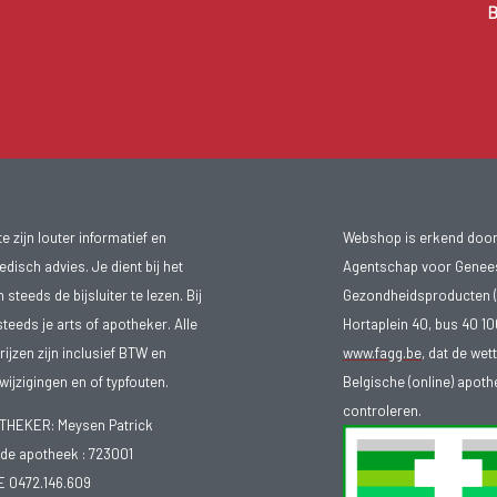
B
 zijn louter informatief en
Webshop is erkend door
isch advies. Je dient bij het
Agentschap voor Genee
teeds de bijsluiter te lezen. Bij
Gezondheidsproducten (
steeds je arts of apotheker. Alle
Hortaplein 40, bus 40 
ijzen zijn inclusief BTW en
www.fagg.be
, dat de wet
ijzigingen en of typfouten.
Belgische (online) apot
controleren.
EKER: Meysen Patrick
e apotheek :
723001
E 0472.146.609