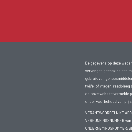
De gegevens op deze website
vervangen geenszins een med
gebruik van geneesmiddelen s
twijfel of vragen, raadpleeg 
op onze website vermelde pr
onder voorbehoud van prijsw
VERANTWOORDELIJKE APOTH
VERGUNNINGSNUMMER van d
ONDERNEMINGSNUMMER:
B