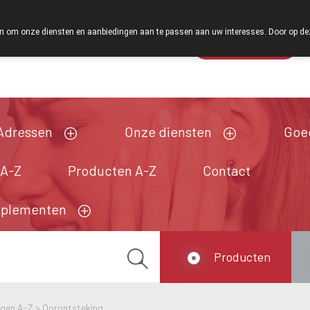
Vanaf februari 2026 zijn we voortaan ook weer op zaterdag open v
 om onze diensten en aanbiedingen aan te passen aan uw interesses. Door op deze w
Wachtdienst
Vandaag
Nu
gesloten
Adressen
Onze diensten
Goe
 A-Z
Producten A-Z
Contact
pplementen
Producten
ngen A-Z
>
Oorontsteking