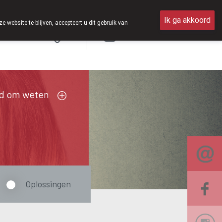
an 8u30 tot 12u30.
Ik ga akkoord
ebsite te blijven, accepteert u dit gebruik van
Aanmelden
FR
d om weten
Oplossingen