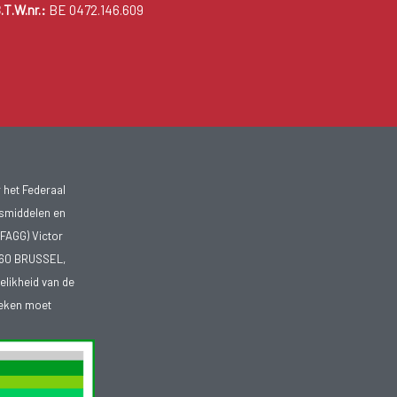
.T.W.nr.:
BE 0472.146.609
 het Federaal
smiddelen en
FAGG) Victor
1060 BRUSSEL,
telikheid van de
heken moet