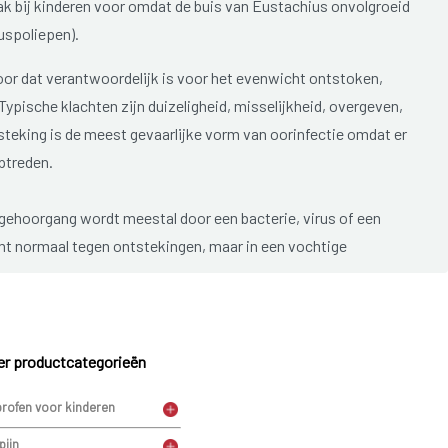
k bij kinderen voor omdat de buis van Eustachius onvolgroeid
euspoliepen).
 oor dat verantwoordelijk is voor het evenwicht ontstoken,
ypische klachten zijn duizeligheid, misselijkheid, overgeven,
teking is de meest gevaarlijke vorm van oorinfectie omdat er
ptreden.
gehoorgang wordt meestal door een bacterie, virus of een
 normaal tegen ontstekingen, maar in een vochtige
doende zijn. Ook bij een oorsmeerprop in de gehoorgang
er een ontsteking ontstaan in de broeierige ruimte achter de
oriasis die jeuk geven, kunnen er ontstekingen ontstaan door
 omdat er huidschilfers door het krabben kunnen loskomen.
r productcategorieën
profen voor kinderen
pijn