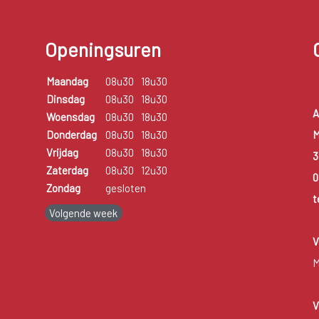
Openingsuren
Maandag
08u30
18u30
Dinsdag
08u30
18u30
A
Woensdag
08u30
18u30
M
Donderdag
08u30
18u30
Vrijdag
08u30
18u30
3
Zaterdag
08u30
12u30
0
Zondag
gesloten
t
Volgende week
V
M
V