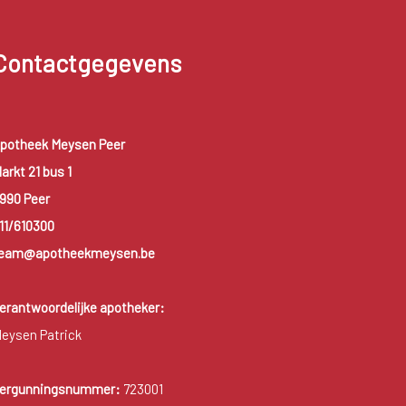
Contactgegevens
potheek Meysen Peer
arkt 21 bus 1
990 Peer
11/610300
eam@apotheekmeysen.be
erantwoordelijke apotheker:
eysen Patrick
ergunningsnummer:
723001