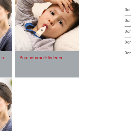
Oor
Oor
Oor
Oor
Oor
en
Paracetamol kinderen