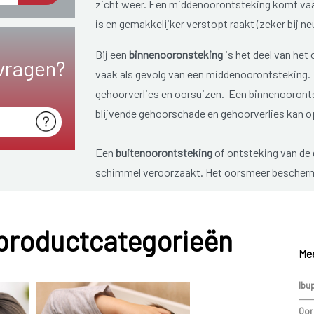
zicht weer. Een middenoorontsteking komt vaa
is en gemakkelijker verstopt raakt (zeker bij n
Bij een
binnenooronsteking
is het deel van het
vragen?
vaak als gevolg van een middenoorontsteking. T
gehoorverlies en oorsuizen. Een binnenooronts
blijvende gehoorschade en gehoorverlies kan o
Een
buitenoorontsteking
of ontsteking van de 
schimmel veroorzaakt. Het oorsmeer beschermt
omgeving, zoals in een zwembad, kan dit onvol
(opgelet met wattenstokjes) kan er gemakkelijk
 productcategorieën
prop. Bij huidaandoeningen zoals eczeem en ps
krabletsels. Oorproppen komen ook vaker voor
Mee
Ibu
Oor