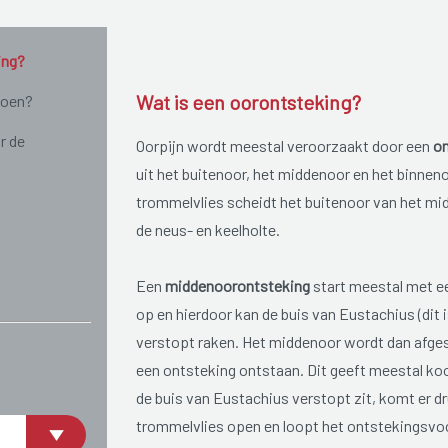
ing?
Wat is een oorontsteking?
doen?
r de
Oorpijn wordt meestal veroorzaakt door een
on
uit het buitenoor, het middenoor en het binnen
trommelvlies scheidt het buitenoor van het mi
de neus- en keelholte.
Een
middenoorontsteking
start meestal met ee
op en hierdoor kan de buis van Eustachius (dit 
verstopt raken. Het middenoor wordt dan afgeslo
een ontsteking ontstaan. Dit geeft meestal ko
de buis van Eustachius verstopt zit, komt er dr
trommelvlies open en loopt het ontstekingsvoch