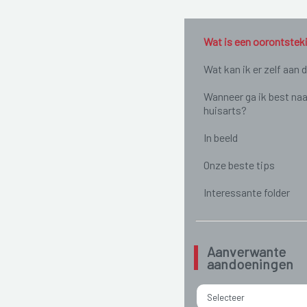
Wat is een oorontstek
Wat kan ik er zelf aan 
Wanneer ga ik best naa
huisarts?
In beeld
Onze beste tips
Interessante folder
Aanverwante
aandoeningen
Selecteer