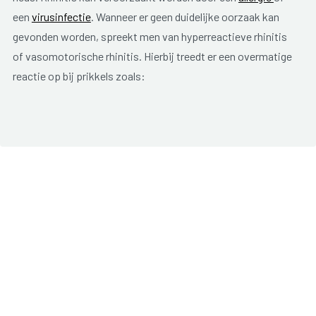
een
virusinfectie
. Wanneer er geen duidelijke oorzaak kan
gevonden worden, spreekt men van hyperreactieve rhinitis
of vasomotorische rhinitis. Hierbij treedt er een overmatige
reactie op bij prikkels zoals:
sigarettenrook;
temperatuurschommelingen;
baklucht, verflucht;
alcohol;
lichamelijke inspanning;
… .
Anderen zullen ook reageren op deze prikkels maar in veel
mindere mate.