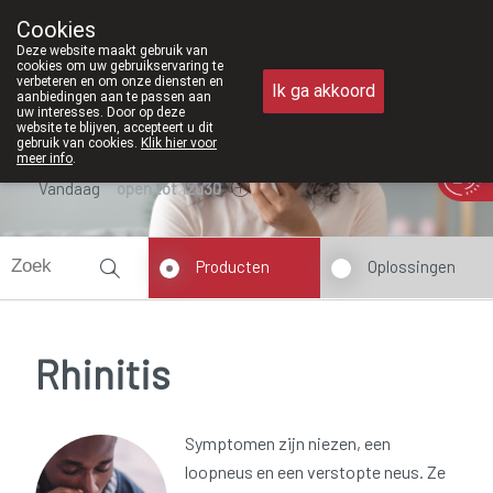
Vanaf februari 2026 zijn we voortaan 
Cookies
Apotheek Meysen Peer
Deze website maakt gebruik van
011/610300
cookies om uw gebruikservaring te
verbeteren en om onze diensten en
Ik ga akkoord
aanbiedingen aan te passen aan
uw interesses. Door op deze
website te blijven, accepteert u dit
gebruik van cookies.
Klik hier voor
meer info
.
Vandaag
open tot 12u30
Producten
Oplossingen
Rhinitis
Symptomen zijn niezen, een
loopneus en een verstopte neus. Ze