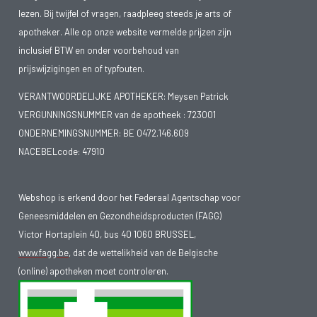
lezen. Bij twijfel of vragen, raadpleeg steeds je arts of
apotheker. Alle op onze website vermelde prijzen zijn
inclusief BTW en onder voorbehoud van
prijswijzigingen en of typfouten.
VERANTWOORDELIJKE APOTHEKER: Meysen Patrick
VERGUNNINGSNUMMER van de apotheek :
723001
ONDERNEMINGSNUMMER:
BE 0472.146.609
NACEBELcode: 47910
Webshop is erkend door het Federaal Agentschap voor
Geneesmiddelen en Gezondheidsproducten (FAGG)
Victor Hortaplein 40, bus 40 1060 BRUSSEL,
www.fagg.be
, dat de wettelikheid van de Belgische
(online) apotheken moet controleren.