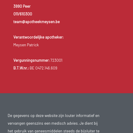
3990 Peer
011/610300
team@apotheekmeysen.be
Verantwoordelijke apotheker:
Meysen Patrick
Vergunningsnummer:
723001
B.T.W.nr.:
BE 0472.146.609
De gegevens op deze website zijn louter informatief en
vervangen geenszins een medisch advies. Je dient bij
het gebruik van geneesmiddelen steeds de bijsluiter te