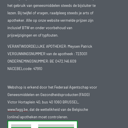
het gebruik van geneesmiddelen steeds de bijsluiter te
lezen. Bij twijfel of vragen, raadpleeg steeds je arts of
apotheker. Alle op onze website vermelde prijzen zijn
inclusief BTW en onder voorbehoud van
prijswijzigingen en of typfouten.
VERANTWOORDELIJKE APOTHEKER: Meysen Patrick
VERGUNNINGSNUMMER van de apotheek :
723001
ONDERNEMINGSNUMMER:
BE 0472.146.609
NACEBELcode: 47910
Webshop is erkend door het Federaal Agentschap voor
Geneesmiddelen en Gezondheidsproducten (FAGG)
Victor Hortaplein 40, bus 40 1060 BRUSSEL,
www.fagg.be
, dat de wettelikheid van de Belgische
(online) apotheken moet controleren.