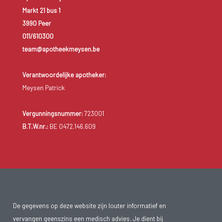
Markt 21 bus 1
3990 Peer
011/610300
team@apotheekmeysen.be
Verantwoordelijke apotheker:
Meysen Patrick
Vergunningsnummer:
723001
B.T.W.nr.:
BE 0472.146.609
De gegevens op deze website zijn louter informatief en
vervangen geenszins een medisch advies. Je dient bij