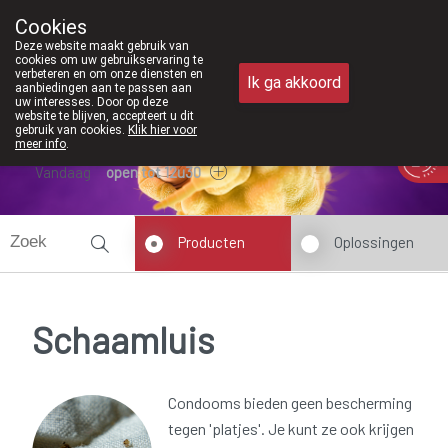
Vanaf februari 2026 z
Cookies
Apotheek Meysen Peer
Deze website maakt gebruik van
011/610300
cookies om uw gebruikservaring te
verbeteren en om onze diensten en
Ik ga akkoord
aanbiedingen aan te passen aan
uw interesses. Door op deze
website te blijven, accepteert u dit
gebruik van cookies.
Klik hier voor
meer info
.
Vandaag
open tot 12u30
Producten
Oplossingen
Schaamluis
Condooms bieden geen bescherming
tegen 'platjes'. Je kunt ze ook krijgen