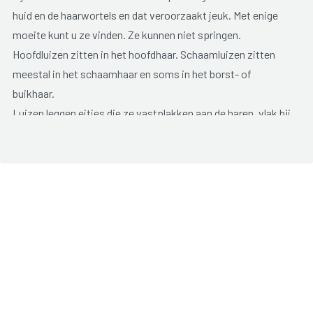
huid en de haarwortels en dat veroorzaakt jeuk. Met enige
moeite kunt u ze vinden. Ze kunnen niet springen.
Hoofdluizen zitten in het hoofdhaar. Schaamluizen zitten
meestal in het schaamhaar en soms in het borst- of
buikhaar.
Luizen leggen eitjes die ze vastplakken aan de haren, vlak bij
de huid. De eitjes komen na één week uit. Luizen voelen zich
het prettigst op een warme, behaarde huid. Op andere
plaatsen gaan ze snel dood. De eitjes hoeven niet per se op
het lichaam te zitten om lang in leven te blijven; die kunnen
beter tegen de kou. Hoofdluizen worden ook wel 'pietjes'
genoemd. Een andere naam voor schaamluizen is 'platjes'.
De eitjes noemen we 'neten'.
HOE KRIJG JE ZE?