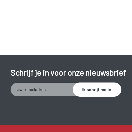
Schaamluizen kunnen van de ene mens naar de andere
kruipen tijdens het vrijen. Condooms bieden geen
bescherming tegen schaamluizen. Je kan ze ook krijgen als
je in één bed slaapt met iemand die schaamluizen heeft.
KAN HET KWAAD?
Luizen veroorzaken alleen jeuk en kunnen geen kwaad.
Schrijf je in voor onze nieuwsbrief