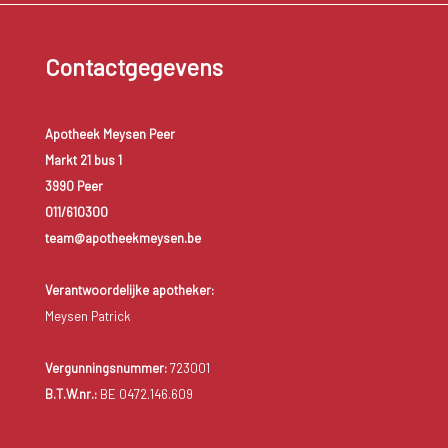
Contactgegevens
Apotheek Meysen Peer
Markt 21 bus 1
3990 Peer
011/610300
team@apotheekmeysen.be
Verantwoordelijke apotheker:
Meysen Patrick
Vergunningsnummer:
723001
B.T.W.nr.:
BE 0472.146.609