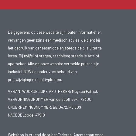
De gegevens op deze website zijn louter informatief en
vervangen geenszins een medisch advies. Je dient bij
het gebruik van geneesmiddelen steeds de bijsluiter te
lezen. Bij twijfel of vragen, raadpleeg steeds je arts of
apotheker. Alle op onze website vermelde prijzen zijn
inclusief BTW en onder voorbehoud van
prijswijzigingen en of typfouten.
VERANTWOORDELIJKE APOTHEKER: Meysen Patrick
VERGUNNINGSNUMMER van de apotheek :
723001
ONDERNEMINGSNUMMER:
BE 0472.146.609
NACEBELcode: 47910
Webshop is erkend door het Federaal Agentschap voor