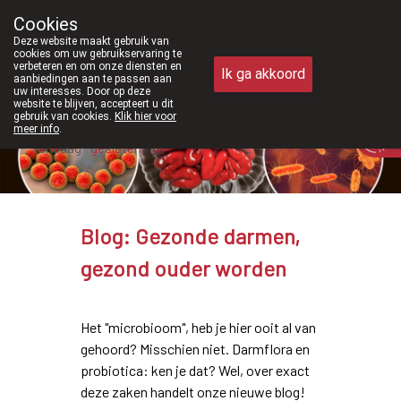
Vanaf februari 2026 zijn we voortaan 
Cookies
Apotheek Meysen Peer
Deze website maakt gebruik van
011/610300
cookies om uw gebruikservaring te
verbeteren en om onze diensten en
Ik ga akkoord
aanbiedingen aan te passen aan
uw interesses. Door op deze
website te blijven, accepteert u dit
gebruik van cookies.
Klik hier voor
meer info
.
Vandaag
gesloten
Blog: Gezonde darmen,
gezond ouder worden
Het "microbioom", heb je hier ooit al van
gehoord? Misschien niet. Darmflora en
probiotica: ken je dat? Wel, over exact
deze zaken handelt onze nieuwe blog!