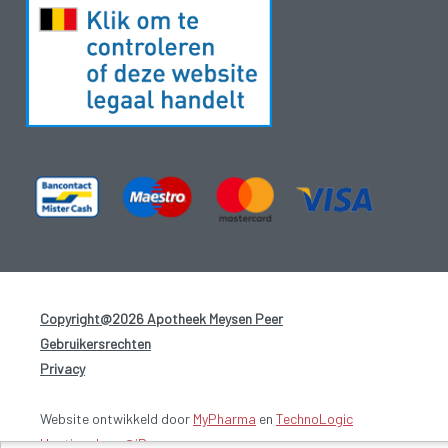
Copyright@2026 Apotheek Meysen Peer
-
Gebruikersrechten
-
Privacy
-
Website ontwikkeld door
MyPharma
en
TechnoLogic
Hosting door @iPower