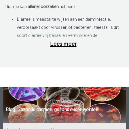
Diarree kan
allerlei oorzaken
hebben:
Diarree is meestal te wijten aan een darminfectie,
veroorzaakt door virussen of bacteriën. Meestal is dit
soort diarree vrij banaal en verminderen de
Lees meer
symptomen na 2 tot 3 dagen. Wanneer er echter
sprake is van veel vochtverlies of bloedverlies in de
stoelgang is er iets ernstiger aan de hand en raadpleeg
je best de dokter.
Diarree kan te wijten zijn aan de inwerking van
bepaalde hormonen. Dit verklaart o.a waarom je in
stresssituaties soms diarree heeft.
Diarree kan uitgelokt worden door besmette voeding.
Blog: Gezonde darmen, gezond ouder worden
Daarom is het belangrijk om voeding altijd onder de
juiste omstandigheden te bewaren en zeker