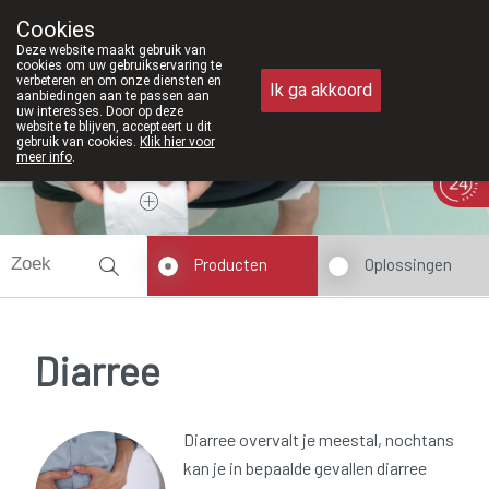
Vanaf februari 2026 zi
Cookies
Apotheek Meysen Peer
Deze website maakt gebruik van
011/610300
cookies om uw gebruikservaring te
verbeteren en om onze diensten en
Ik ga akkoord
aanbiedingen aan te passen aan
uw interesses. Door op deze
website te blijven, accepteert u dit
gebruik van cookies.
Klik hier voor
meer info
.
Vandaag
Nu
gesloten
Producten
Oplossingen
Diarree
Diarree overvalt je meestal, nochtans
kan je in bepaalde gevallen diarree