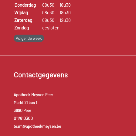
Donderdag
08u30
18u30
huilt zonder tranen. Een kind dat niet meer plast. In dit geval
Vrijdag
08u30
18u30
moet zeker een arts geraadpleegd worden.
Zaterdag
08u30
12u30
Zondag
gesloten
Volgende week
Contactgegevens
Apotheek Meysen Peer
Markt 21 bus 1
3990 Peer
011/610300
team@apotheekmeysen.be