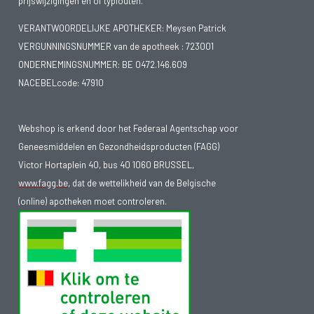
prijswijzigingen en of typfouten.
VERANTWOORDELIJKE APOTHEKER: Meysen Patrick
VERGUNNINGSNUMMER van de apotheek :
723001
ONDERNEMINGSNUMMER:
BE 0472.146.609
NACEBELcode: 47910
Webshop is erkend door het Federaal Agentschap voor
Geneesmiddelen en Gezondheidsproducten (FAGG)
Victor Hortaplein 40, bus 40 1060 BRUSSEL,
www.fagg.be
, dat de wettelikheid van de Belgische
(online) apotheken moet controleren.