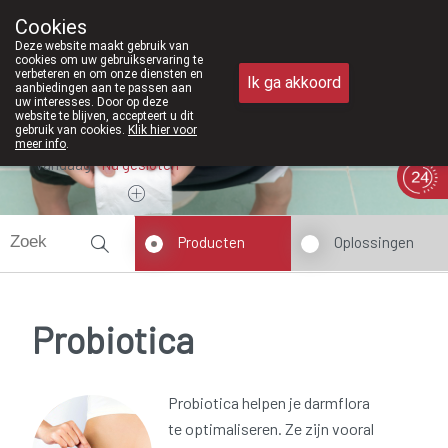
Vanaf februari 2026 zijn we voortaan oo
Cookies
Apotheek Meysen Peer
Deze website maakt gebruik van
011/610300
cookies om uw gebruikservaring te
verbeteren en om onze diensten en
Ik ga akkoord
aanbiedingen aan te passen aan
uw interesses. Door op deze
website te blijven, accepteert u dit
gebruik van cookies.
Klik hier voor
meer info
.
Vandaag
Nu
gesloten
Producten
Oplossingen
Probiotica
Probiotica helpen je darmflora
te optimaliseren. Ze zijn vooral