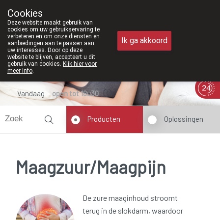
Vanaf februari 2026 zijn we voortaan oo
Cookies
Apotheek Meysen Peer
Deze website maakt gebruik van
011/610300
cookies om uw gebruikservaring te
verbeteren en om onze diensten en
Ik ga akkoord
aanbiedingen aan te passen aan
uw interesses. Door op deze
website te blijven, accepteert u dit
gebruik van cookies.
Klik hier voor
meer info
.
Vandaag
open tot 18u30
Producten
Oplossingen
Maagzuur/Maagpijn
De zure maaginhoud stroomt
terug in de slokdarm, waardoor