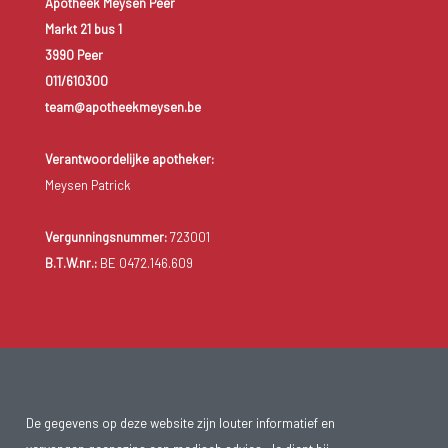
Apotheek Meysen Peer
Markt 21 bus 1
3990 Peer
011/610300
team@apotheekmeysen.be
Verantwoordelijke apotheker:
Meysen Patrick
Vergunningsnummer:
723001
B.T.W.nr.:
BE 0472.146.609
De gegevens op deze website zijn louter informatief en