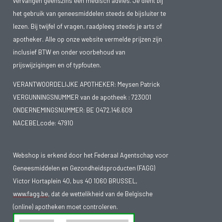
vervangen geenszins een medisch advies. Je dient bij
het gebruik van geneesmiddelen steeds de bijsluiter te
lezen. Bij twijfel of vragen, raadpleeg steeds je arts of
apotheker. Alle op onze website vermelde prijzen zijn
inclusief BTW en onder voorbehoud van
prijswijzigingen en of typfouten.
VERANTWOORDELIJKE APOTHEKER: Meysen Patrick
VERGUNNINGSNUMMER van de apotheek :
723001
ONDERNEMINGSNUMMER:
BE 0472.146.609
NACEBELcode: 47910
Webshop is erkend door het Federaal Agentschap voor
Geneesmiddelen en Gezondheidsproducten (FAGG)
Victor Hortaplein 40, bus 40 1060 BRUSSEL,
www.fagg.be
, dat de wettelikheid van de Belgische
(online) apotheken moet controleren.