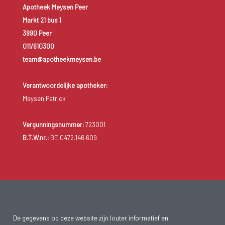
Apotheek Meysen Peer
Markt 21 bus 1
3990 Peer
011/610300
team@apotheekmeysen.be
Verantwoordelijke apotheker:
Meysen Patrick
Vergunningsnummer:
723001
B.T.W.nr.:
BE 0472.146.609
De gegevens op deze website zijn louter informatief en