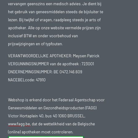
vervangen geenszins een medisch advies. Je dient bij
het gebruik van geneesmiddelen steeds de bijsluiter te
lezen. Bij twijfel of vragen, raadpleeg steeds je arts of
apotheker. Alle op onze website vermelde prijzen zijn
inclusief BTW en onder voorbehoud van
prijswijzigingen en of typfouten.
VERANTWOORDELIJKE APOTHEKER: Meysen Patrick
VERGUNNINGSNUMMER van de apotheek :
723001
ONDERNEMINGSNUMMER:
BE 0472.146.609
NACEBELcode: 47910
Webshop is erkend door het Federaal Agentschap voor
Geneesmiddelen en Gezondheidsproducten (FAGG)
Victor Hortaplein 40, bus 40 1060 BRUSSEL,
www.fagg.be
, dat de wettelikheid van de Belgische
(online) apotheken moet controleren.