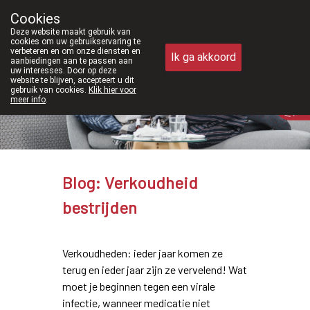
Vanaf februari 2026 zijn we voortaan 
Cookies
Apotheek Meysen Peer
Deze website maakt gebruik van
011/610300
cookies om uw gebruikservaring te
verbeteren en om onze diensten en
Ik ga akkoord
aanbiedingen aan te passen aan
uw interesses. Door op deze
website te blijven, accepteert u dit
gebruik van cookies.
Klik hier voor
Vandaag
Nu
gesloten
meer info
.
Blog: Verkoudheid
bestrijden
Verkoudheden: ieder jaar komen ze
terug en ieder jaar zijn ze vervelend! Wat
moet je beginnen tegen een virale
infectie, wanneer medicatie niet