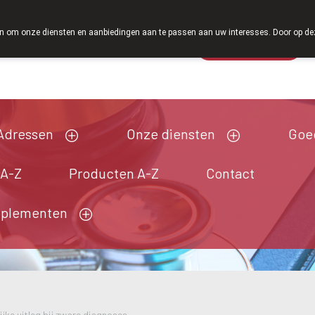
Vanaf februari 2026 zijn we voortaan ook weer op 
 om onze diensten en aanbiedingen aan te passen aan uw interesses. Door op deze w
Wachtdienst
Vandaag
Nu
gesloten
Adressen
Onze diensten
Goe
 A-Z
Producten A-Z
Contact
pplementen
lijke uitleg bij zware diagnoses