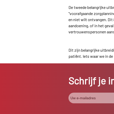
De tweede belangrijke uitb
"voorafgaande zorgplanning"
en niet wilt ontvangen. Di
aandoening, of in het geva
vertrouwenspersonen aanste
Dit zijn belangrijke uitbre
patiënt. Iets waar we in d
Schrijf je 