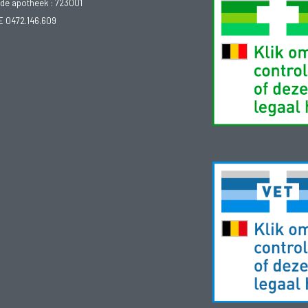
e apotheek :
723001
E 0472.146.609