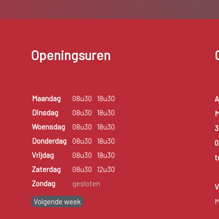
Openingsuren
Maandag
08u30
18u30
A
Dinsdag
08u30
18u30
M
Woensdag
08u30
18u30
3
Donderdag
08u30
18u30
0
Vrijdag
08u30
18u30
t
Zaterdag
08u30
12u30
Zondag
gesloten
V
Volgende week
M