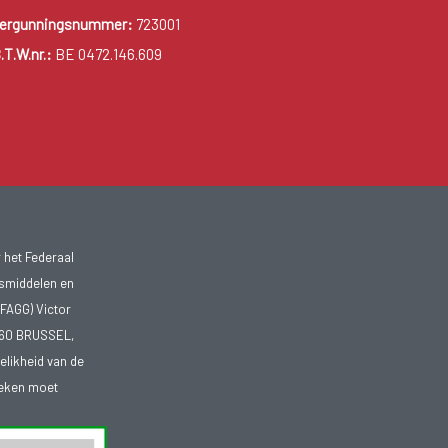
ergunningsnummer:
723001
.T.W.nr.:
BE 0472.146.609
 het Federaal
smiddelen en
FAGG) Victor
1060 BRUSSEL,
telikheid van de
heken moet