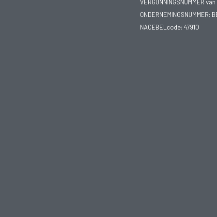
VERGUNNINGSNUMMER van d
ONDERNEMINGSNUMMER:
B
NACEBELcode: 47910