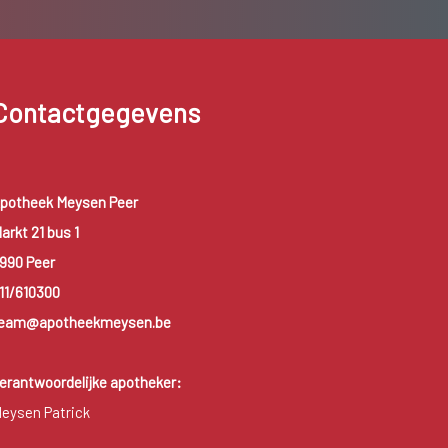
Contactgegevens
potheek Meysen Peer
arkt 21 bus 1
990 Peer
11/610300
eam@apotheekmeysen.be
erantwoordelijke apotheker:
eysen Patrick