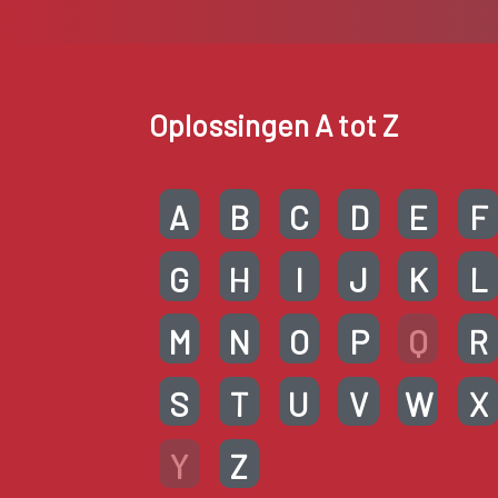
Oplossingen A tot Z
A
B
C
D
E
F
G
H
I
J
K
L
M
N
O
P
Q
R
S
T
U
V
W
X
Y
Z