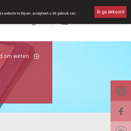
zaterdag open van 8u30 tot 12u30.
Ik ga akkoord
ebsite te blijven, accepteert u dit gebruik van
Aanmelden
FR
d om weten