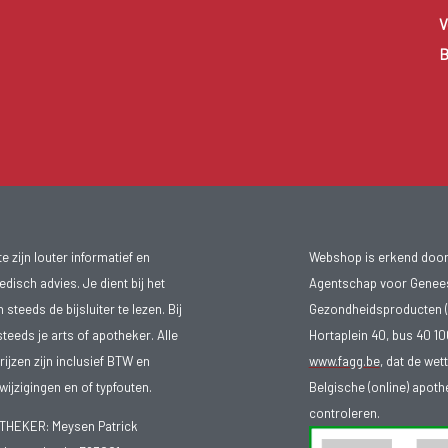
V
B
 zijn louter informatief en
Webshop is erkend door
isch advies. Je dient bij het
Agentschap voor Genee
teeds de bijsluiter te lezen. Bij
Gezondheidsproducten (
steeds je arts of apotheker. Alle
Hortaplein 40, bus 40 
ijzen zijn inclusief BTW en
www.fagg.be
, dat de wet
ijzigingen en of typfouten.
Belgische (online) apot
controleren.
EKER: Meysen Patrick