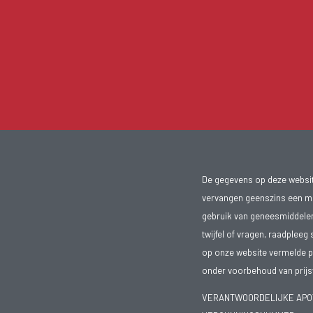
De gegevens op deze website
vervangen geenszins een med
gebruik van geneesmiddelen s
twijfel of vragen, raadpleeg 
op onze website vermelde pr
onder voorbehoud van prijsw
VERANTWOORDELIJKE APOTH