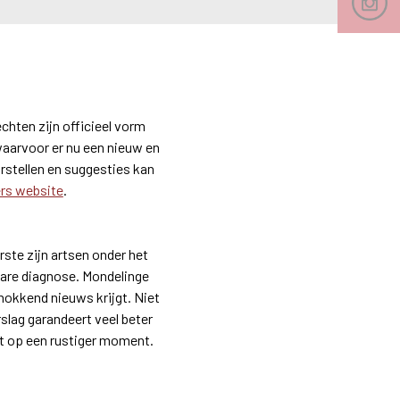
echten zijn officieel vorm
 waarvoor er nu een nieuw en
orstellen en suggesties kan
rs website
.
rste zijn artsen onder het
zware diagnose. Mondelinge
hokkend nieuws krijgt. Niet
rslag garandeert veel beter
est op een rustiger moment.