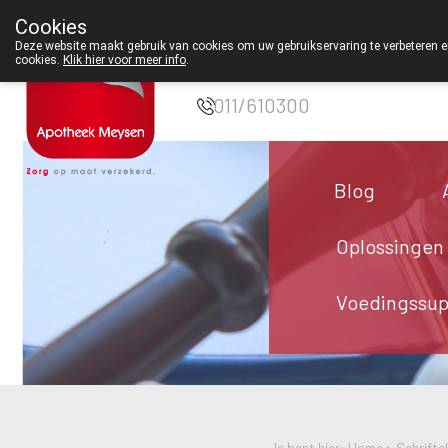
Cookies
Apotheek Meysen
Deze website maakt gebruik van cookies om uw gebruikservaring te verbeteren en
cookies.
Klik hier voor meer info
.
Peer
011/610300
Blog
Oplossingen
Voedingssu
Je bent hier: Home >
Schrifte