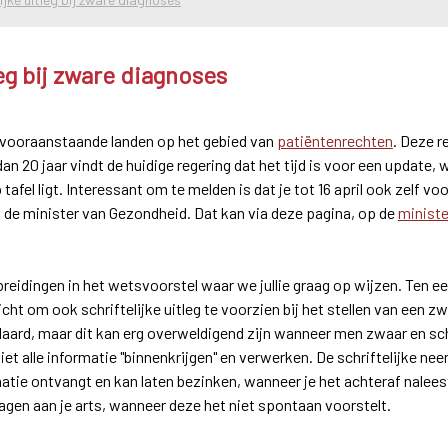
leg bij zware diagnoses
t vooraanstaande landen op het gebied van
patiëntenrechten
. Deze r
n 20 jaar vindt de huidige regering dat het tijd is voor een update,
afel ligt. Interessant om te melden is dat je tot 16 april ook zelf vo
n de minister van Gezondheid. Dat kan via deze pagina, op de
ministe
tbreidingen in het wetsvoorstel waar we jullie graag op wijzen. Ten ee
ht om ook schriftelijke uitleg te voorzien bij het stellen van een 
andaard, maar dit kan erg overweldigend zijn wanneer men zwaar en sc
et alle informatie "binnenkrijgen" en verwerken. De schriftelijke nee
rmatie ontvangt en kan laten bezinken, wanneer je het achteraf nale
ragen aan je arts, wanneer deze het niet spontaan voorstelt.