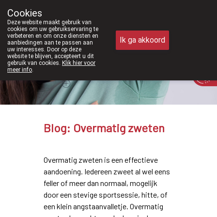
Vanaf februari 2026 zijn we voortaan
Cookies
Apotheek Meysen Peer
Deze website maakt gebruik van
011/610300
cookies om uw gebruikservaring te
verbeteren en om onze diensten en
Ik ga akkoord
aanbiedingen aan te passen aan
uw interesses. Door op deze
website te blijven, accepteert u dit
gebruik van cookies.
Klik hier voor
Vandaag
Nu
gesloten
meer info
.
Blog: Overmatig zweten
Overmatig zweten is een effectieve
aandoening. Iedereen zweet al wel eens
feller of meer dan normaal, mogelijk
door een stevige sportsessie, hitte, of
een klein angstaanvalletje. Overmatig