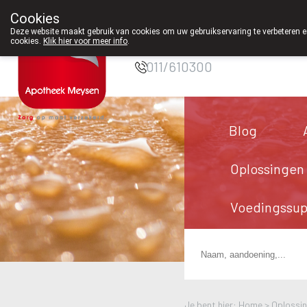
Cookies
Apotheek Meysen
Deze website maakt gebruik van cookies om uw gebruikservaring te verbeteren en
Peer
cookies.
Klik hier voor meer info
.
011/610300
Blog
Oplossingen
Voedingssu
Je bent hier: Home >
Oplossi