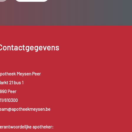
Contactgegevens
potheek Meysen Peer
arkt 21 bus 1
990 Peer
11/610300
eam@apotheekmeysen.be
erantwoordelijke apotheker: