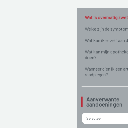
Wat is overmatig zwe
Welke zijn de sympto
Wat kan ik er zelf aan 
Wat kan mijn apotheke
doen?
Wanneer dien ik een ar
raadplegen?
Aanverwante
aandoeningen
Selecteer