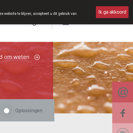
pen van 8u30 tot 12u30.
Ik ga akkoord
ebsite te blijven, accepteert u dit gebruik van
Aanmelden
FR
d om weten
Oplossingen