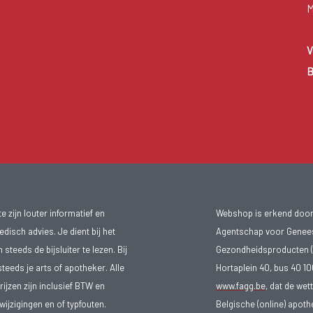
M
V
B
 zijn louter informatief en
Webshop is erkend door
isch advies. Je dient bij het
Agentschap voor Genee
teeds de bijsluiter te lezen. Bij
Gezondheidsproducten (
steeds je arts of apotheker. Alle
Hortaplein 40, bus 40 
ijzen zijn inclusief BTW en
www.fagg.be
, dat de wet
ijzigingen en of typfouten.
Belgische (online) apot