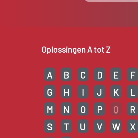
Oplossingen A tot Z
A
B
C
D
E
F
G
H
I
J
K
L
M
N
O
P
Q
R
S
T
U
V
W
X