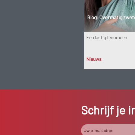
Blog: Overmatig zwet
Een lastig fenomeen
Nieuws
Schrijf je 