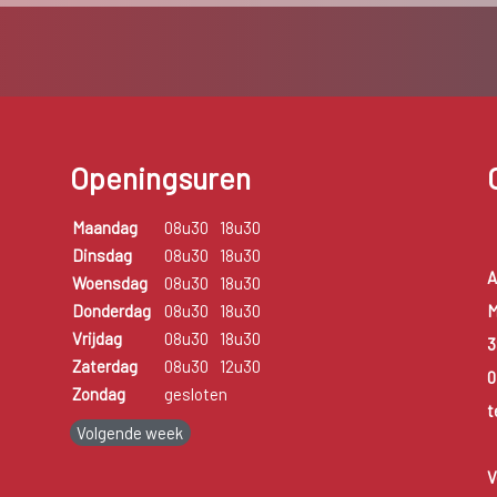
Openingsuren
Maandag
08u30
18u30
Dinsdag
08u30
18u30
A
Woensdag
08u30
18u30
M
Donderdag
08u30
18u30
Vrijdag
08u30
18u30
3
Zaterdag
08u30
12u30
0
Zondag
gesloten
t
Volgende week
V