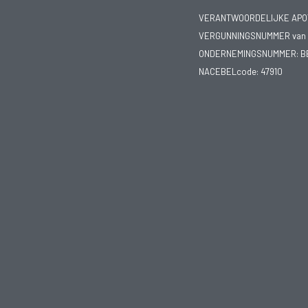
VERANTWOORDELIJKE APOTH
VERGUNNINGSNUMMER van d
ONDERNEMINGSNUMMER:
B
NACEBELcode: 47910