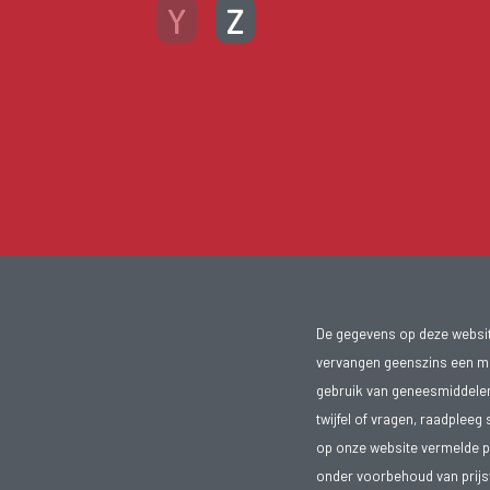
Y
Z
De gegevens op deze website
vervangen geenszins een med
gebruik van geneesmiddelen s
twijfel of vragen, raadpleeg 
op onze website vermelde pr
onder voorbehoud van prijsw