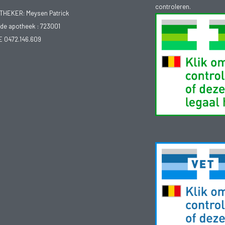
controleren.
EKER: Meysen Patrick
e apotheek :
723001
E 0472.146.609