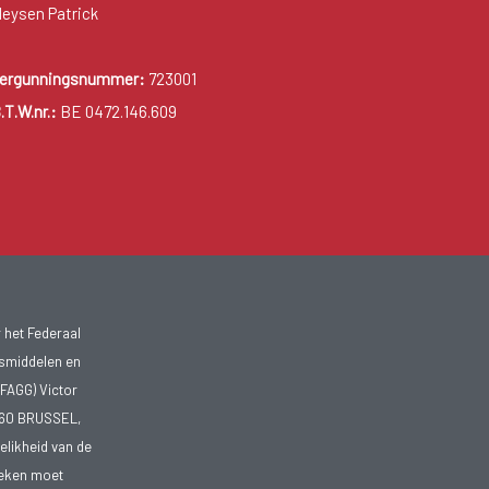
eysen Patrick
ergunningsnummer:
723001
.T.W.nr.:
BE 0472.146.609
 het Federaal
smiddelen en
FAGG) Victor
1060 BRUSSEL,
telikheid van de
heken moet