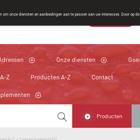
Vanaf februari 2026 zijn we voortaan ook weer op zaterdag o
 om onze diensten en aanbiedingen aan te passen aan uw interesses. Door op deze w
Wachtdienst
Vandaag
gesloten
Adressen
Onze diensten
Goe
 A-Z
Producten A-Z
Contact
pplementen
Producten
ngen A-Z
>
Zweten (overmatig)