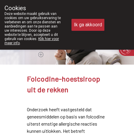
Vanaf februari 2026 zijn we voortaan 
Cookies
Apotheek Meysen Peer
Deze website maakt gebruik van
011/610300
cookies om uw gebruikservaring te
verbeteren en om onze diensten en
Ik ga akkoord
aanbiedingen aan te passen aan
uw interesses. Door op deze
website te blijven, accepteert u dit
gebruik van cookies.
Klik hier voor
meer info
.
Vandaag
Nu
gesloten
Folcodine-hoestsiroop
uit de rekken
Onderzoek heeft vastgesteld dat
geneesmiddelen op basis van folcodine
uiterst ernstige allergische reacties
kunnen uitlokken. Het betreft