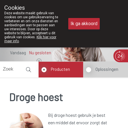
Vanaf februari 2026 zijn we voortaan ook 
Cookies
Apotheek Meysen Peer
Deze website maakt gebruik van
011/610300
cookies om uw gebruikservaring te
verbeteren en om onze diensten en
Ik ga akkoord
aanbiedingen aan te passen aan
uw interesses. Door op deze
website te blijven, accepteert u dit
gebruik van cookies.
Klik hier voor
meer info
.
Vandaag
Nu
gesloten
Producten
Oplossingen
Droge hoest
Bij droge hoest gebruik je best
een middel dat ervoor zorgt dat