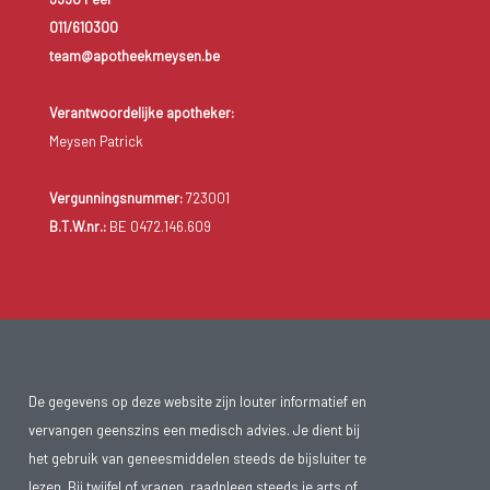
011/610300
team@apotheekmeysen.be
Verantwoordelijke apotheker:
Meysen Patrick
Vergunningsnummer:
723001
B.T.W.nr.:
BE 0472.146.609
De gegevens op deze website zijn louter informatief en
vervangen geenszins een medisch advies. Je dient bij
het gebruik van geneesmiddelen steeds de bijsluiter te
lezen. Bij twijfel of vragen, raadpleeg steeds je arts of