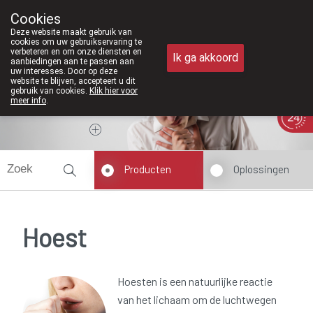
Vanaf februari 2026 zij
Cookies
Apotheek Meysen Peer
Deze website maakt gebruik van
011/610300
cookies om uw gebruikservaring te
verbeteren en om onze diensten en
Ik ga akkoord
aanbiedingen aan te passen aan
uw interesses. Door op deze
website te blijven, accepteert u dit
gebruik van cookies.
Klik hier voor
meer info
.
Vandaag
Nu
gesloten
Producten
Oplossingen
Hoest
Hoesten is een natuurlijke reactie
van het lichaam om de luchtwegen