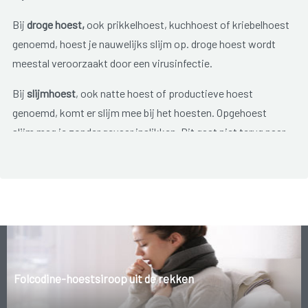
Bij
droge hoest,
ook prikkelhoest, kuchhoest of kriebelhoest
genoemd, hoest je nauwelijks slijm op. droge hoest wordt
meestal veroorzaakt door een virusinfectie.
Bij
slijmhoest
, ook natte hoest of productieve hoest
genoemd, komt er slijm mee bij het hoesten. Opgehoest
slijm mag je zonder gevaar inslikken. Dit gaat niet terug naar
de luchtwegen, maar verlaat het lichaam met de ontlasting.
Het gevolg van veel hoesten is vaak een
schrale keel
, en dit
kan op zich weer een prikkelhoest geven.
Folcodine-hoestsiroop uit de rekken