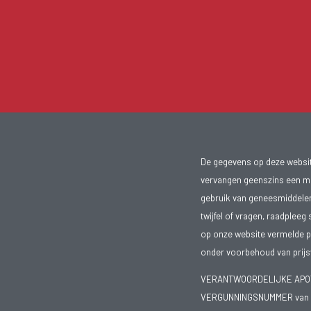
De gegevens op deze website
vervangen geenszins een med
gebruik van geneesmiddelen s
twijfel of vragen, raadpleeg 
op onze website vermelde pr
onder voorbehoud van prijsw
VERANTWOORDELIJKE APOTH
VERGUNNINGSNUMMER van d