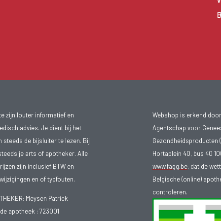
V
B
 zijn louter informatief en
Webshop is erkend door
isch advies. Je dient bij het
Agentschap voor Genee
teeds de bijsluiter te lezen. Bij
Gezondheidsproducten (
steeds je arts of apotheker. Alle
Hortaplein 40, bus 40 
ijzen zijn inclusief BTW en
www.fagg.be
, dat de wet
ijzigingen en of typfouten.
Belgische (online) apot
controleren.
EKER: Meysen Patrick
e apotheek :
723001