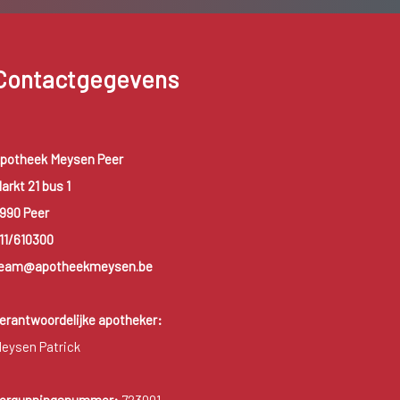
Contactgegevens
potheek Meysen Peer
arkt 21 bus 1
990 Peer
11/610300
eam@apotheekmeysen.be
erantwoordelijke apotheker:
eysen Patrick