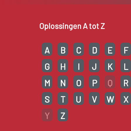
Oplossingen A tot Z
A
B
C
D
E
F
G
H
I
J
K
L
M
N
O
P
Q
R
S
T
U
V
W
X
Y
Z