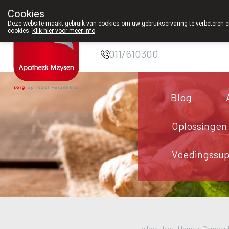
Cookies
Apotheek Meysen
Deze website maakt gebruik van cookies om uw gebruikservaring te verbeteren en
cookies.
Klik hier voor meer info
.
Peer
011/610300
Blog
Oplossingen
Voedingssu
Je bent hier: Home >
Gember 