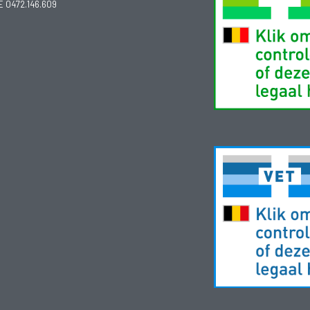
E 0472.146.609