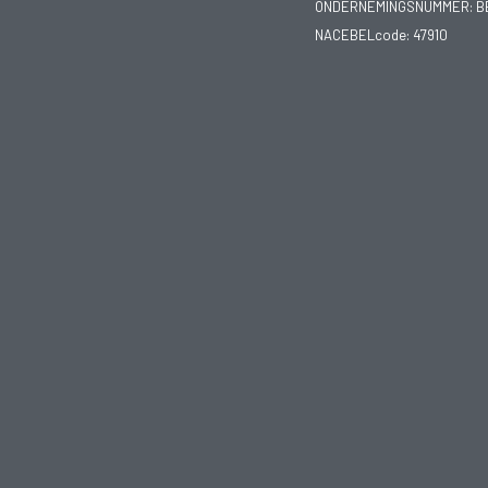
ONDERNEMINGSNUMMER:
B
NACEBELcode: 47910