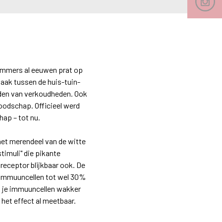
 immers al eeuwen prat op
aak tussen de huis-tuin-
jden van verkoudheden. Ook
oodschap. Officieel werd
ap – tot nu.
het merendeel van de witte
timuli" die pikante
receptor blijkbaar ook. De
e immuuncellen tot wel 30%
om je immuuncellen wakker
 het effect al meetbaar.