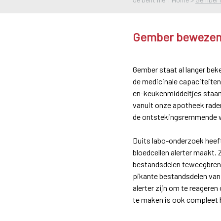
Gember bewezen
Gember staat al langer be
de medicinale capaciteiten
en-keukenmiddeltjes staan 
vanuit onze apotheek raden
de ontstekingsremmende we
Duits labo-onderzoek heeft
bloedcellen alerter maakt. 
bestandsdelen teweegbrenge
pikante bestandsdelen van
alerter zijn om te reagere
te maken is ook compleet ha