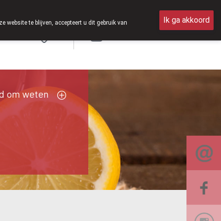
aterdag open van 8u30 tot 12u30.
Ik ga akkoord
ebsite te blijven, accepteert u dit gebruik van
Aanmelden
d om weten