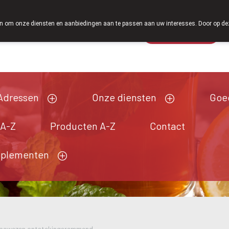
Vanaf februari 2026 zijn we voortaan ook weer op z
 om onze diensten en aanbiedingen aan te passen aan uw interesses. Door op deze w
Wachtdienst
Vandaag
open tot 18u30
Adressen
Onze diensten
Goe
 A-Z
Producten A-Z
Contact
pplementen
bewezen ontstekingsremmend