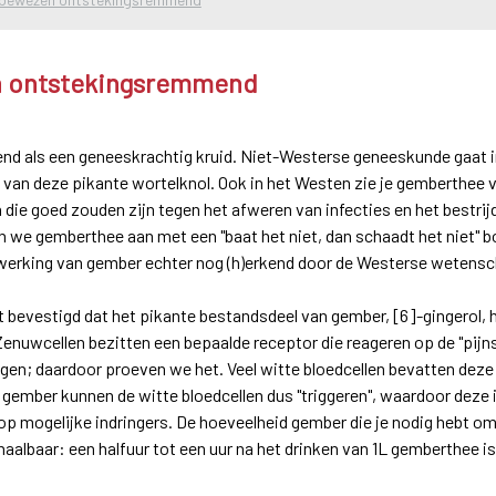
 ontstekingsremmend
kend als een geneeskrachtig kruid. Niet-Westerse geneeskunde gaat
 van deze pikante wortelknol. Ook in het Westen zie je gemberthee v
die goed zouden zijn tegen het afweren van infecties en het bestri
 we gemberthee aan met een "baat het niet, dan schaadt het niet" b
rking van gember echter nog (h)erkend door de Westerse wetensch
 bevestigd dat het pikante bestandsdeel van gember, [6]-gingerol, 
Zenuwcellen bezitten een bepaalde receptor die reageren op de "pijns
n; daardoor proeven we het. Veel witte bloedcellen bevatten deze 
 gember kunnen de witte bloedcellen dus "triggeren", waardoor dez
n op mogelijke indringers. De hoeveelheid gember die je nodig hebt 
albaar: een halfuur tot een uur na het drinken van 1L gemberthee is