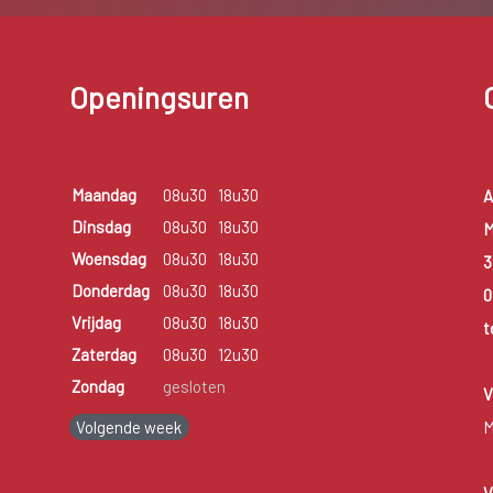
Openingsuren
Maandag
08u30
18u30
A
Dinsdag
08u30
18u30
M
Woensdag
08u30
18u30
3
Donderdag
08u30
18u30
0
Vrijdag
08u30
18u30
t
Zaterdag
08u30
12u30
Zondag
gesloten
V
Volgende week
M