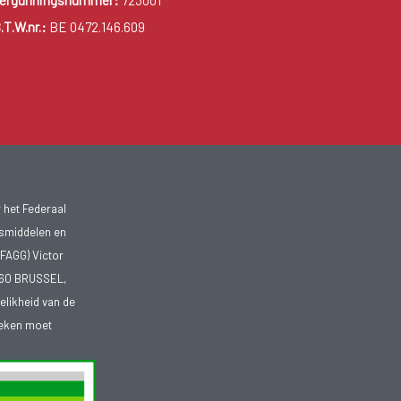
ergunningsnummer:
723001
.T.W.nr.:
BE 0472.146.609
 het Federaal
smiddelen en
FAGG) Victor
1060 BRUSSEL,
telikheid van de
heken moet