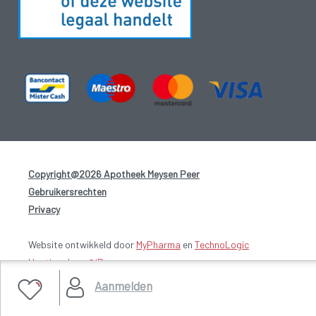
Copyright@2026 Apotheek Meysen Peer
-
Gebruikersrechten
-
Privacy
-
Website ontwikkeld door
MyPharma
en
TechnoLogic
Hosting door @iPower
Aanmelden