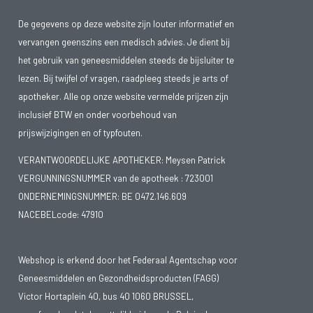
De gegevens op deze website zijn louter informatief en
vervangen geenszins een medisch advies. Je dient bij
het gebruik van geneesmiddelen steeds de bijsluiter te
lezen. Bij twijfel of vragen, raadpleeg steeds je arts of
apotheker. Alle op onze website vermelde prijzen zijn
inclusief BTW en onder voorbehoud van
prijswijzigingen en of typfouten.
VERANTWOORDELIJKE APOTHEKER: Meysen Patrick
VERGUNNINGSNUMMER van de apotheek :
723001
ONDERNEMINGSNUMMER:
BE 0472.146.609
NACEBELcode: 47910
Webshop is erkend door het Federaal Agentschap voor
Geneesmiddelen en Gezondheidsproducten (FAGG)
Victor Hortaplein 40, bus 40 1060 BRUSSEL,