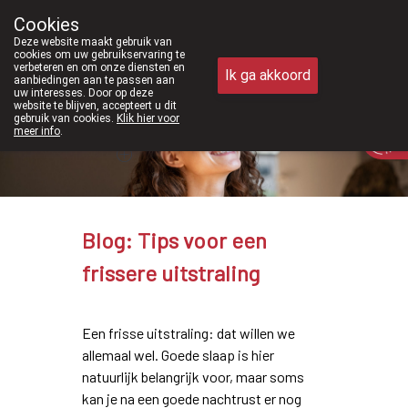
Vanaf februari 2026 zijn we voortaan 
Cookies
Apotheek Meysen Peer
Deze website maakt gebruik van
011/610300
cookies om uw gebruikservaring te
verbeteren en om onze diensten en
Ik ga akkoord
aanbiedingen aan te passen aan
uw interesses. Door op deze
website te blijven, accepteert u dit
gebruik van cookies.
Klik hier voor
Vandaag
Nu
gesloten
meer info
.
Blog: Tips voor een
frissere uitstraling
Een frisse uitstraling: dat willen we
allemaal wel. Goede slaap is hier
natuurlijk belangrijk voor, maar soms
kan je na een goede nachtrust er nog