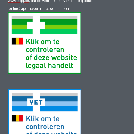
www.fagg.be
, dat de wettelikheid van de Belgische
(online) apotheken moet controleren.