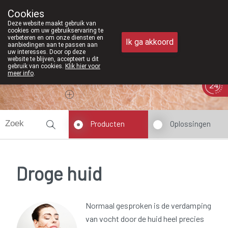
Vanaf februari 2026 zijn we voortaan ook weer 
Cookies
Apotheek Meysen Peer
Deze website maakt gebruik van
011/610300
cookies om uw gebruikservaring te
verbeteren en om onze diensten en
Ik ga akkoord
aanbiedingen aan te passen aan
uw interesses. Door op deze
website te blijven, accepteert u dit
gebruik van cookies.
Klik hier voor
meer info
.
Vandaag
Nu
gesloten
Producten
Oplossingen
Droge huid
Normaal gesproken is de verdamping
van vocht door de huid heel precies