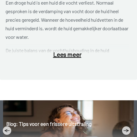
Een droge huid is een huid die vocht verliest. Normaal
gesproken is de verdamping van vocht door de huid heel
precies geregeld. Wanneer de hoeveelheid huidvetten in de
huid verminderd is, wordt de huid gemakkelijker doorlaatbaar
voor water.
De juiste balans van de vochthuishouding in de huid
Lees meer
verdwijnt en de huid droog uit. Hierdoor wordt de huid rood,
dof, trekkerig, ruw en schilferend. Droge huid geeft vaak
jeuk
.
Bovendien kunnen kleine
kloofjes
in de huid ontstaan.
Sommige mensen hebben van nature een droge huid (
erfelijk
).
Sommige stoffen (zoals zeep, schoonmaakmiddelen), lang
douchen of baden en de handen zeer vaak wassen
(beroepsmatig), kunnen de huid uitdrogen doordat de
Blog: Tips voor een frissere uitstraling
natuurlijke vetlaag van de huid wordt weggewassen.