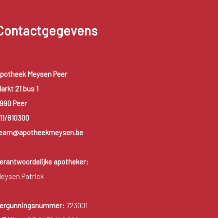
Contactgegevens
potheek Meysen Peer
arkt 21 bus 1
990 Peer
11/610300
eam@apotheekmeysen.be
erantwoordelijke apotheker:
eysen Patrick
ergunningsnummer:
723001