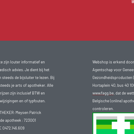
B
 zijn louter informatief en
Webshop is erkend door
isch advies. Je dient bij het
Agentschap voor Genee
teeds de bijsluiter te lezen. Bij
Gezondheidsproducten (
steeds je arts of apotheker. Alle
Hortaplein 40, bus 40 
ijzen zijn inclusief BTW en
www.fagg.be
, dat de wet
ijzigingen en of typfouten.
Belgische (online) apot
controleren.
EKER: Meysen Patrick
e apotheek :
723001
E 0472.146.609