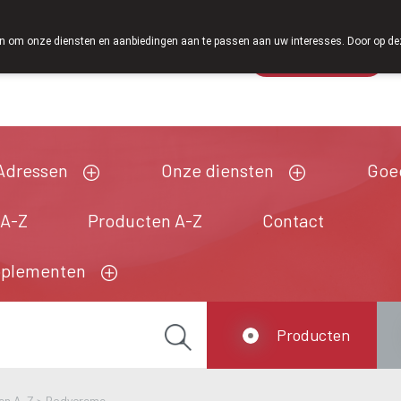
Vanaf februari 2026 zijn we voortaan ook weer op zaterd
 om onze diensten en aanbiedingen aan te passen aan uw interesses. Door op deze w
Wachtdienst
Vandaag
open tot 12u30
Adressen
Onze diensten
Goe
 A-Z
Producten A-Z
Contact
pplementen
Producten
en A-Z
>
Bodycreme