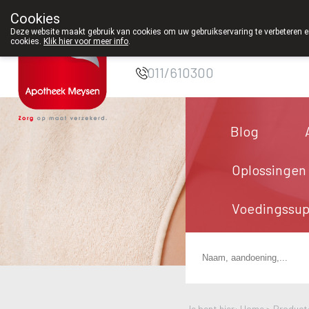
Cookies
Apotheek Meysen
Deze website maakt gebruik van cookies om uw gebruikservaring te verbeteren en
cookies.
Klik hier voor meer info
.
Peer
011/610300
Blog
Oplossingen
Voedingssu
Je bent hier: Home >
Product