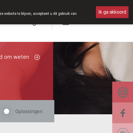
ag open van 8u30 tot 12u30.
Ik ga akkoord
ebsite te blijven, accepteert u dit gebruik van
Aanmelden
FR
d om weten
Oplossingen