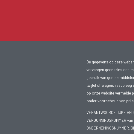
De gegevens op deze website
vervangen geenszins een med
gebruik van geneesmiddelen s
twijfel of vragen, raadpleeg 
op onze website vermelde pr
onder voorbehoud van prijsw
VERANTWOORDELIJKE APOTH
VERGUNNINGSNUMMER van d
ONDERNEMINGSNUMMER:
B