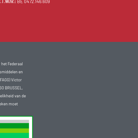
.T.W.nr.:
BE 0472.146.609
 het Federaal
smiddelen en
FAGG) Victor
1060 BRUSSEL,
telikheid van de
heken moet