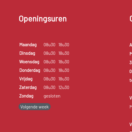
Openingsuren
Maandag
08u30
18u30
A
Dinsdag
08u30
18u30
M
Woensdag
08u30
18u30
3
Donderdag
08u30
18u30
0
Vrijdag
08u30
18u30
t
Zaterdag
08u30
12u30
Zondag
gesloten
V
Volgende week
M
V