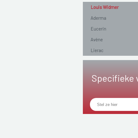
Louis Widmer
Aderma
Eucerin
Avène
Lierac
Specifieke 