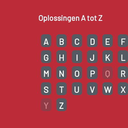
Oplossingen A tot Z
A
B
C
D
E
F
G
H
I
J
K
L
M
N
O
P
Q
R
S
T
U
V
W
X
Y
Z