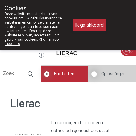
Vanaf februari 2026 zijn we voortaan o
Cookies
Apotheek Meysen Peer
Deze website maakt gebruik van
011/610300
cookies om uw gebruikservaring te
verbeteren en om onze diensten en
Ik ga akkoord
aanbiedingen aan te passen aan
uw interesses. Door op deze
website te blijven, accepteert u dit
gebruik van cookies.
Klik hier voor
meer info
.
Vandaag
Nu
gesloten
Producten
Oplossingen
Lierac
Lierac opgericht door een
esthetisch geneesheer, staat