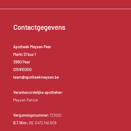
Contactgegevens
Apotheek Meysen Peer
Markt 21 bus 1
3990 Peer
011/610300
team@apotheekmeysen.be
Verantwoordelijke apotheker:
Meysen Patrick
Vergunningsnummer:
723001
B.T.W.nr.:
BE 0472.146.609