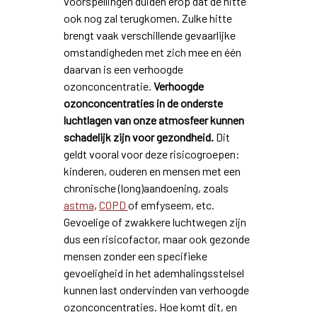
voorspellingen duiden erop dat de hitte
ook nog zal terugkomen. Zulke hitte
brengt vaak verschillende gevaarlijke
omstandigheden met zich mee en één
daarvan is een verhoogde
ozonconcentratie.
Verhoogde
ozonconcentraties in de onderste
luchtlagen van onze atmosfeer kunnen
schadelijk zijn voor gezondheid.
Dit
geldt vooral voor deze risicogroepen:
kinderen, ouderen en mensen met een
chronische (long)aandoening, zoals
astma
,
COPD
of emfyseem, etc.
Gevoelige of zwakkere luchtwegen zijn
dus een risicofactor, maar ook gezonde
mensen zonder een specifieke
gevoeligheid in het ademhalingsstelsel
kunnen last ondervinden van verhoogde
ozonconcentraties. Hoe komt dit, en