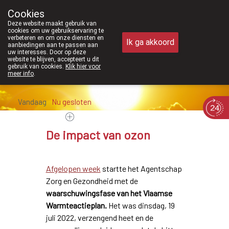
Vanaf februari 2026 zijn we voortaan oo
Cookies
Apotheek Meysen Peer
Deze website maakt gebruik van
011/610300
cookies om uw gebruikservaring te
verbeteren en om onze diensten en
Ik ga akkoord
aanbiedingen aan te passen aan
uw interesses. Door op deze
website te blijven, accepteert u dit
gebruik van cookies.
Klik hier voor
meer info
.
Vandaag
Nu
gesloten
De impact van ozon
Afgelopen week
startte het Agentschap
Zorg en Gezondheid met de
waarschuwingsfase van het Vlaamse
Warmteactieplan.
Het was dinsdag, 19
juli 2022, verzengend heet en de