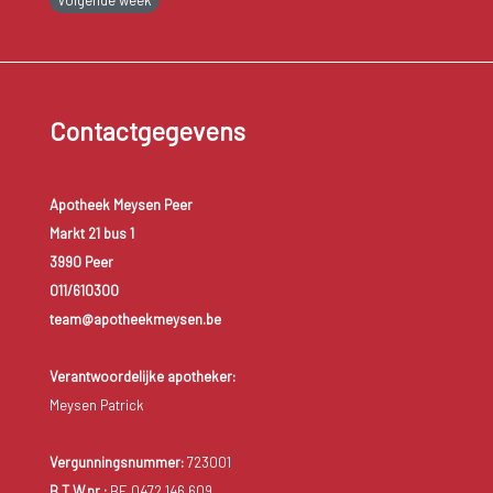
Contactgegevens
Apotheek Meysen Peer
Markt 21 bus 1
3990 Peer
011/610300
team@apotheekmeysen.be
Verantwoordelijke apotheker:
Meysen Patrick
Vergunningsnummer:
723001
B.T.W.nr.:
BE 0472.146.609