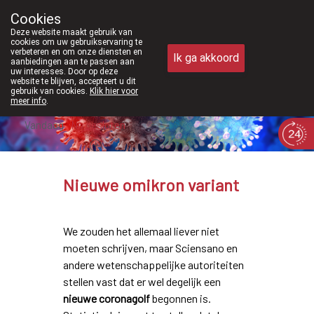
Vanaf februari 2026 zijn we voortaan o
Cookies
Apotheek Meysen Peer
Deze website maakt gebruik van
011/610300
cookies om uw gebruikservaring te
verbeteren en om onze diensten en
Ik ga akkoord
aanbiedingen aan te passen aan
uw interesses. Door op deze
website te blijven, accepteert u dit
gebruik van cookies.
Klik hier voor
meer info
.
Vandaag
Nu
gesloten
Nieuwe omikron variant
We zouden het allemaal liever niet
moeten schrijven, maar Sciensano en
andere wetenschappelijke autoriteiten
stellen vast dat er wel degelijk een
nieuwe coronagolf
begonnen is.