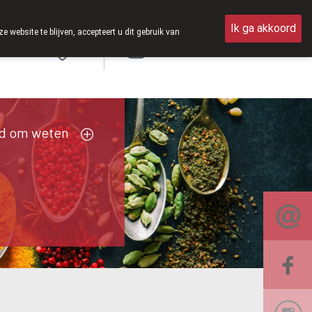
aterdag open van 8u30 tot 12u30.
Ik ga akkoord
ebsite te blijven, accepteert u dit gebruik van
Aanmelden
d om weten