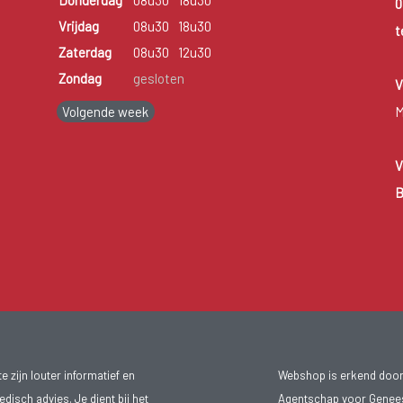
Donderdag
08u30
18u30
0
Vrijdag
08u30
18u30
t
Zaterdag
08u30
12u30
Zondag
gesloten
V
Volgende week
M
V
B
 zijn louter informatief en
Webshop is erkend door
isch advies. Je dient bij het
Agentschap voor Genee