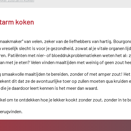
utarm koken
smaakmaker" van velen, zeker van de liefhebbers van hartig, Bourgondi
 vreselijk slecht is voor je gezondheid, zowat al je vitale organen lij
eren. Patiënten met nier- of bloeddrukproblematieken weten het al: z
an met je eten? Velen vinden maaltijden met weinig of geen zout hee
g smaakvolle maaltijden te bereiden, zonder of met amper zout! Het i
nt dit dat ze de avontuurlijke toer op zullen moeten qua kruiden e
ie je daardoor leert kennen is het meer dan waard.
kel om te ontdekken hoe je lekker kookt zonder zout, zonder in te
erugvinden.