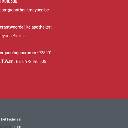
11/610300
eam@apotheekmeysen.be
erantwoordelijke apotheker:
eysen Patrick
ergunningsnummer:
723001
.T.W.nr.:
BE 0472.146.609
 het Federaal
smiddelen en