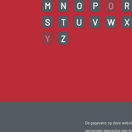
M
N
O
P
Q
R
S
T
U
V
W
X
Y
Z
De gegevens op deze website
vervangen geenszins een med