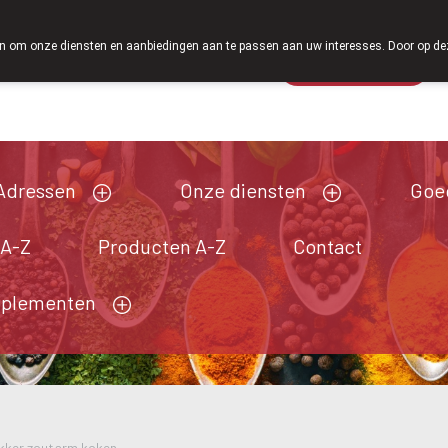
Vanaf februari 2026 zijn we voortaan ook weer op z
 om onze diensten en aanbiedingen aan te passen aan uw interesses. Door op deze w
Wachtdienst
Vandaag
Nu
gesloten
Adressen
Onze diensten
Goe
 A-Z
Producten A-Z
Contact
pplementen
kker zoutarm koken