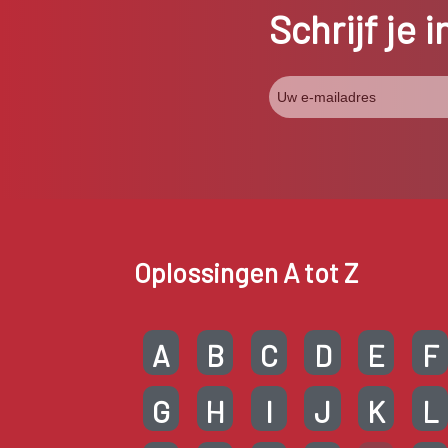
Schrijf je 
Oplossingen A tot Z
A
B
C
D
E
F
G
H
I
J
K
L