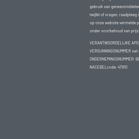
gebruik van geneesmiddelen s
twijfel of vragen, raadpleeg 
op onze website vermelde pr
onder voorbehoud van prijsw
VERANTWOORDELIJKE APOTH
VERGUNNINGSNUMMER van d
ONDERNEMINGSNUMMER:
B
NACEBELcode: 47910