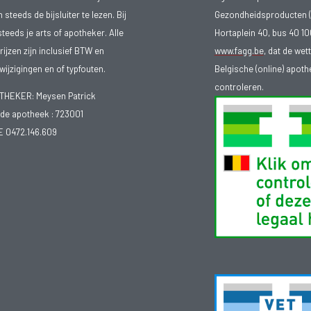
teeds de bijsluiter te lezen. Bij
Gezondheidsproducten (
steeds je arts of apotheker. Alle
Hortaplein 40, bus 40 
ijzen zijn inclusief BTW en
www.fagg.be
, dat de wet
ijzigingen en of typfouten.
Belgische (online) apot
controleren.
EKER: Meysen Patrick
e apotheek :
723001
E 0472.146.609