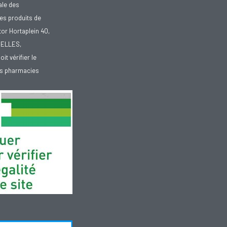
ale des
es produits de
tor Hortaplein 40,
XELLES,
doit vérifier le
des pharmacies