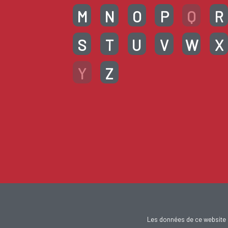
M
N
O
P
Q
R
S
T
U
V
W
X
Y
Z
Les données de ce website 