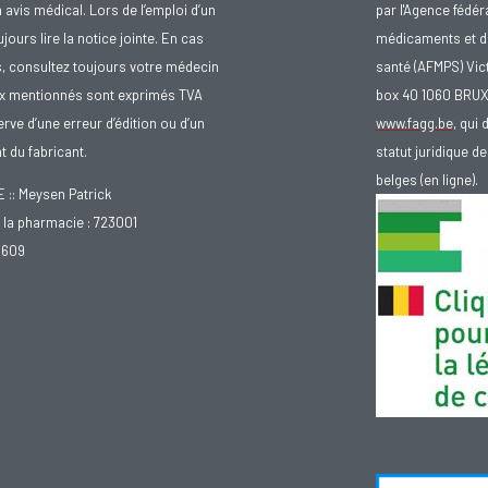
avis médical. Lors de l’emploi d’un
par l'Agence fédér
urs lire la notice jointe. En cas
médicaments et d
s, consultez toujours votre médecin
santé (AFMPS) Vic
ix mentionnés sont exprimés TVA
box 40 1060 BRU
rve d’une erreur d’édition ou d’un
www.fagg.be
, qui 
 du fabricant.
statut juridique 
belges (en ligne).
: Meysen Patrick
la pharmacie : 723001
.609