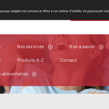
À partir de février 2026, nous serons à nouveau ouverts le samed
que pour adapter nos services et offres à vos centres d'intérêts. En poursuivant votr
Pharmacie de ga
Aujourd'hui
A présent
fermé
Nos services
Bon à savoir
Z
Produits A-Z
Contact
 alimentaires