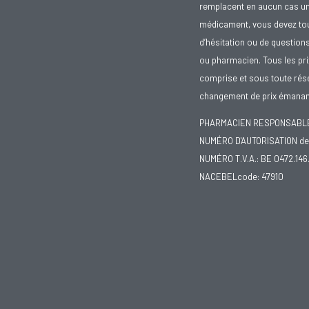
remplacent en aucun cas un 
médicament, vous devez toujo
d’hésitation ou de question
ou pharmacien. Tous les pr
comprise et sous toute rése
changement de prix émanant
PHARMACIEN RESPONSABLE :
NUMÉRO D'AUTORISATION de 
NUMÉRO T.V.A.: BE 0472.146
NACEBELcode: 47910