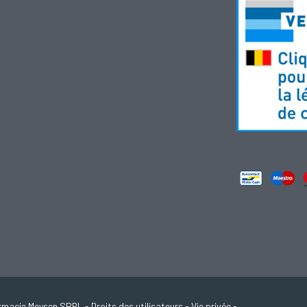
rmacie Meysen SPRL
-
Droits des utilisateurs
-
Vie privée
-