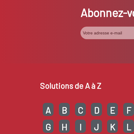
Abonnez-vo
Solutions de A à Z
A
B
C
D
E
F
G
H
I
J
K
L