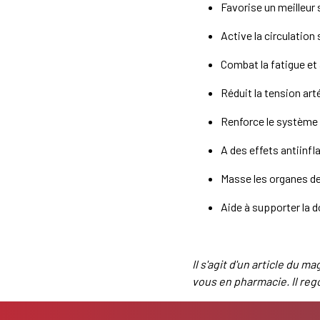
Favorise un meilleur
Active la circulation
Combat la fatigue et 
Réduit la tension arté
Renforce le système
A des effets antiinf
Masse les organes de
Aide à supporter la d
Il s'agit d'un article du 
vous en pharmacie. Il reg