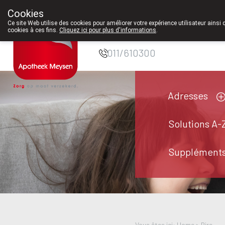
Cookies
Pharmacie Meysen
Ce site Web utilise des cookies pour améliorer votre expérience utilisateur ainsi 
cookies à ces fins.
Cliquez ici pour plus d'informations
.
SPRL
011/610300
Adresses
Solutions A-
Suppléments
Vous êtes ici: Home >
Rire