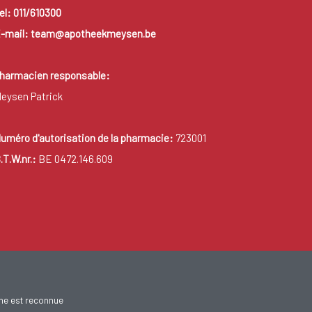
el: 011/610300
-mail: team@apotheekmeysen.be
harmacien responsable:
eysen Patrick
uméro d'autorisation de la pharmacie:
723001
.T.W.nr.:
BE 0472.146.609
gne est reconnue