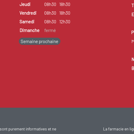
Jeudi
08h30
18h30
T
Vendredi
08h30
18h30
E
Samedi
08h30
12h30
Dimanche
fermé
P
Semaine prochaine
M
N
B
sont purement informatives et ne
La farmacie en li