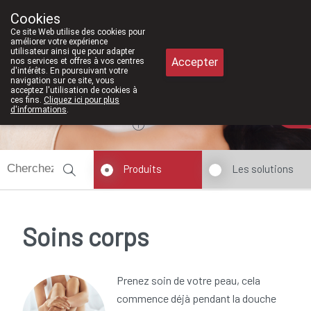
À partir de février 202
Cookies
Pharmacie Meysen SPRL
Ce site Web utilise des cookies pour
011/610300
améliorer votre expérience
utilisateur ainsi que pour adapter
Accepter
nos services et offres à vos centres
d'intérêts. En poursuivant votre
navigation sur ce site, vous
acceptez l'utilisation de cookies à
ces fins.
Cliquez ici pour plus
Aujourd'hui
A présent
fermé
d'informations
.
Produits
Les solutions
Soins corps
Prenez soin de votre peau, cela
commence déjà pendant la douche