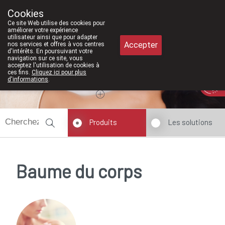
À partir de février 2026, nous serons à 
Cookies
Pharmacie Meysen SPRL
Ce site Web utilise des cookies pour
011/610300
améliorer votre expérience
utilisateur ainsi que pour adapter
Accepter
nos services et offres à vos centres
d'intérêts. En poursuivant votre
navigation sur ce site, vous
acceptez l'utilisation de cookies à
ces fins.
Cliquez ici pour plus
Aujourd'hui
A présent
fermé
d'informations
.
Produits
Les solutions
Baume du corps