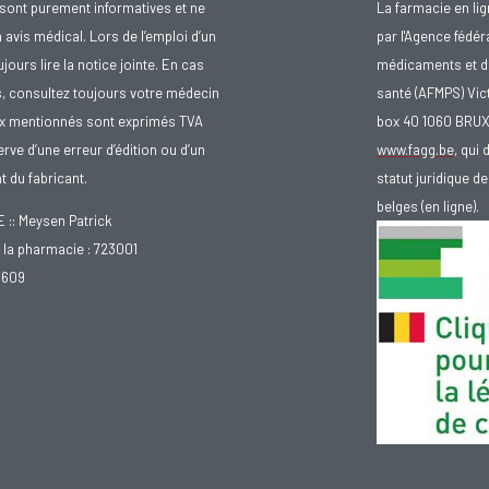
sont purement informatives et ne
La farmacie en li
avis médical. Lors de l’emploi d’un
par l'Agence fédér
urs lire la notice jointe. En cas
médicaments et d
s, consultez toujours votre médecin
santé (AFMPS) Vic
ix mentionnés sont exprimés TVA
box 40 1060 BRU
rve d’une erreur d’édition ou d’un
www.fagg.be
, qui 
 du fabricant.
statut juridique 
belges (en ligne).
: Meysen Patrick
la pharmacie : 723001
.609