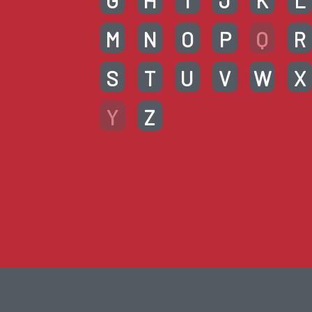
G
H
I
J
K
L
M
N
O
P
Q
R
S
T
U
V
W
X
Y
Z