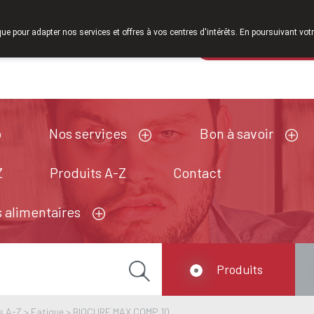
À partir de fé
que pour adapter nos services et offres à vos centres d'intérêts. En poursuivant votr
Pharmacie de ga
Aujourd'hui
fermé
Nos services
Bon à savoir
Z
Produits A-Z
Contact
 alimentaires
Produits
s A-Z
>
Fatigue
>
BIOCURE MAX COMP 10