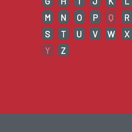
G
H
I
J
K
L
M
N
O
P
Q
R
S
T
U
V
W
X
Y
Z