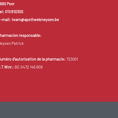
990 Peer
el: 011/610300
-mail: team@apotheekmeysen.be
harmacien responsable:
eysen Patrick
uméro d'autorisation de la pharmacie:
723001
.T.W.nr.:
BE 0472.146.609