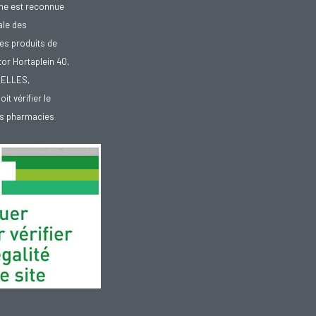
gne est reconnue
ale des
es produits de
tor Hortaplein 40,
XELLES,
doit vérifier le
des pharmacies