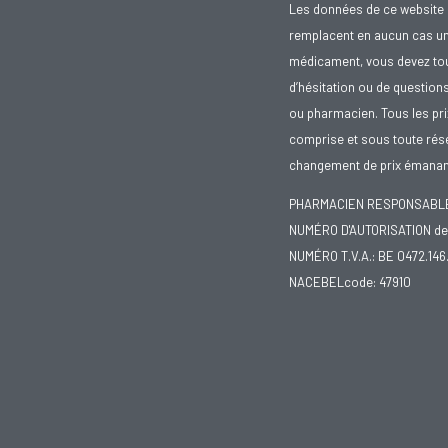
Les données de ce website 
remplacent en aucun cas un 
médicament, vous devez toujo
d’hésitation ou de question
ou pharmacien. Tous les pr
comprise et sous toute rése
changement de prix émanant
PHARMACIEN RESPONSABLE :
NUMÉRO D'AUTORISATION de 
NUMÉRO T.V.A.: BE 0472.146
NACEBELcode: 47910