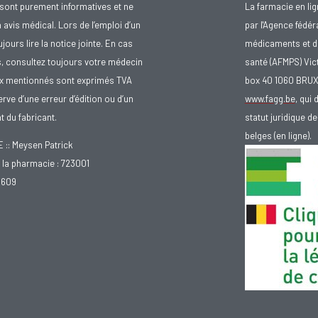
sont purement informatives et ne
La farmacie en li
avis médical. Lors de l’emploi d’un
par l'Agence fédér
urs lire la notice jointe. En cas
médicaments et d
s, consultez toujours votre médecin
santé (AFMPS) Vic
ix mentionnés sont exprimés TVA
box 40 1060 BRU
rve d’une erreur d’édition ou d’un
www.fagg.be
, qui 
 du fabricant.
statut juridique 
belges (en ligne).
: Meysen Patrick
la pharmacie : 723001
.609