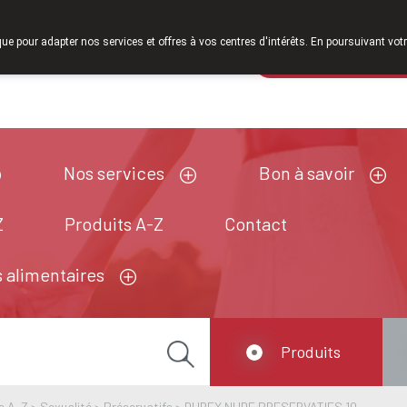
À partir de février 2026, nous serons à nouveau ouverts le samed
que pour adapter nos services et offres à vos centres d'intérêts. En poursuivant votr
Pharmacie de ga
Aujourd'hui
fermé
Nos services
Bon à savoir
Z
Produits A-Z
Contact
 alimentaires
Produits
s A-Z
>
Sexualité
>
Préservatifs
>
DUREX NUDE PRESERVATIFS 10