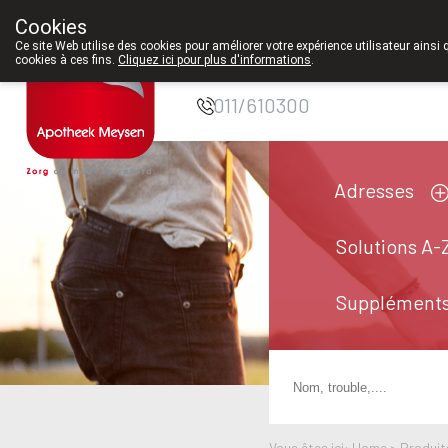
Cookies
Pharmacie Meysen
Ce site Web utilise des cookies pour améliorer votre expérience utilisateur ainsi 
cookies à ces fins.
Cliquez ici pour plus d'informations
.
SPRL
011/610300
Adresses
Solutions A-
Suppléments
Vous êtes ici: Home >
Produit