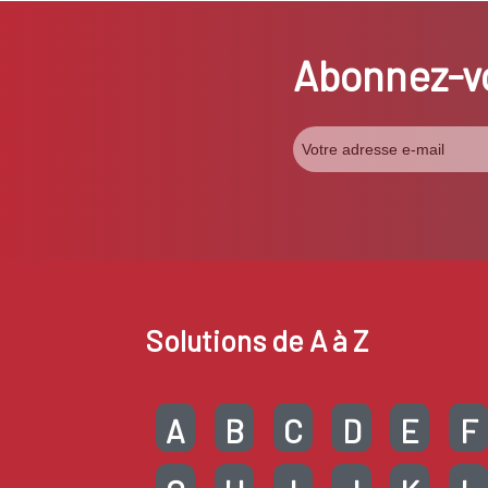
Abonnez-vo
Solutions de A à Z
A
B
C
D
E
F