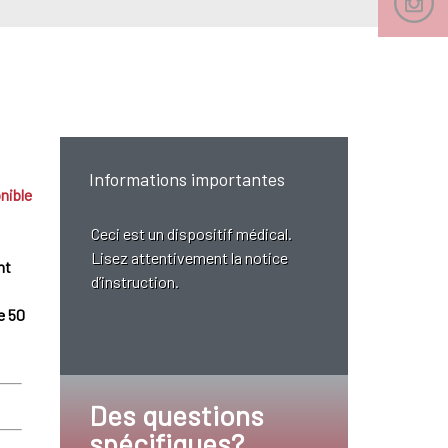
Informations importantes
nible
Ceci est un dispositif médical.
Lisez attentivement la notice
nt
d’instruction.
e 50
Des questions
spécifiques?