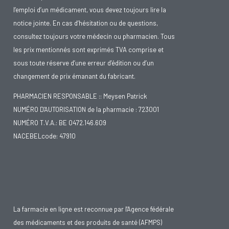
l’emploi d’un médicament, vous devez toujours lire la
virus les plus fréquents chez l'homme. 8 à 9 personnes sur 10
notice jointe. En cas d’hésitation ou de questions,
sont porteuses de ce virus. Les parents contaminent
consultez toujours votre médecin ou pharmacien. Tous
souvent leurs enfants avant l'âge de cinq ans. Ce premier
les prix mentionnés sont exprimés TVA comprise et
contact avec le virus passe souvent inaperçu, quoique
sous toute réserve d’une erreur d’édition ou d’un
certains enfants puissent en être très affectés. Une fois la
changement de prix émanant du fabricant.
personne contaminée, le virus reste présent à vie dans son
corps. Si l'on est affaibli ou fatigué, le virus s'active. Le soleil
PHARMACIEN RESPONSABLE :: Meysen Patrick
NUMÉRO D'AUTORISATION de la pharmacie : 723001
peut être aussi un facteur de déclenchement. Il est donc
NUMÉRO T.V.A.: BE 0472.146.609
nécessaire de protéger ses lèvres contre les U.V.. Le virus se
NACEBELcode: 47910
propage par les nerfs jusqu'à la peau. A ce moment un
bouton de fièvre se forme. L'herpès est très contagieux. Le
contact avec un bouton de fièvre, par un bisou par exemple,
peut provoquer une contamination. Les boutons de fièvre
restent contagieux jusqu'à ce qu'ils soient complètement
La farmacie en ligne est reconnue par l'Agence fédérale
secs. Lisez le texte de notre guide: comment se soigner soi-
des médicaments et des produits de santé (AFMPS)
même.