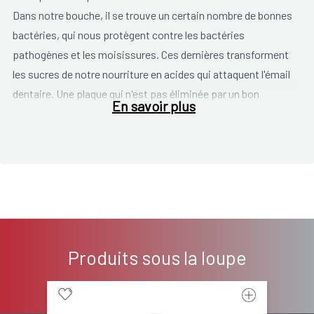
Dans notre bouche, il se trouve un certain nombre de bonnes
bactéries, qui nous protègent contre les bactéries
pathogènes et les moisissures. Ces dernières transforment
les sucres de notre nourriture en acides qui attaquent l'émail
dentaire. Une plaque qui n'est pas éliminée par un bon
En savoir plus
brossage des dents va se durcir en tartre. Ce tartre ne peut
être enlevé que par le dentiste. Le tartre est souvent une
cause d'infection.
Caries dentaires
Quand vous mangez souvent sucré et /ou que vous ne vous
brossez pas bien les dents, l'émail est endommagé. Il est
préférable de manger les sucreries en 1 x plutôt que les
Produits sous la loupe
répartir en plusieurs fois sur la journée. Le tissu dentaire se
fragilise et s'effrite, avec comme conséquence des caries.
Seul un pansement dentaire peut réparer une carie.