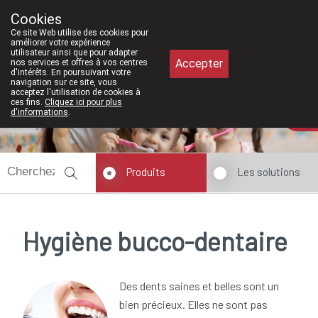
À partir de février 2026, nous serons à 
Cookies
Pharmacie Meysen SPRL
Ce site Web utilise des cookies pour
011/610300
améliorer votre expérience
utilisateur ainsi que pour adapter
Accepter
nos services et offres à vos centres
d'intérêts. En poursuivant votre
navigation sur ce site, vous
acceptez l'utilisation de cookies à
ces fins.
Cliquez ici pour plus
d'informations
.
Aujourd'hui
ouvert jusqu'à 18h30
Produits
Les solutions
Hygiène bucco-dentaire
Des dents saines et belles sont un
bien précieux. Elles ne sont pas