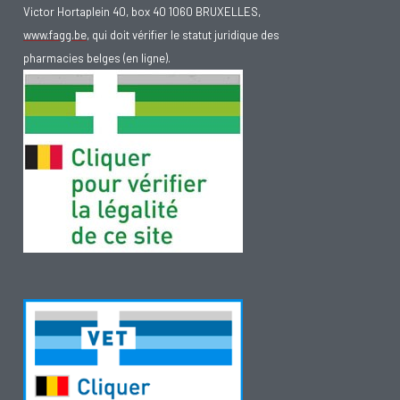
Victor Hortaplein 40, box 40 1060 BRUXELLES,
www.fagg.be
, qui doit vérifier le statut juridique des
Une mauvaise haleine
pharmacies belges (en ligne).
Une mauvaise haleine (halitose) est un problème auquel
beaucoup de personnes sont confrontées tôt ou tard. Selon
les estimations, 40 % des personnes sont sujettes à une
mauvaise haleine. Il y a différentes causes à cela. Une
mauvaise hygiène buccale, des mauvaises dents et des
affections de la gencive, mais aussi certains aliments, le
tabac, l'alcool, l'emploi de certains médicaments et des
maladies telles le diabète, les affections des reins, de
l'estomac et du foie peuvent être la cause d'une mauvaise
haleine. Lisez le texte de notre guide: comment se soigner
soi-même.
Une bouche sèche
Une bouche sèche (Xérostomie) est une sensation anormale