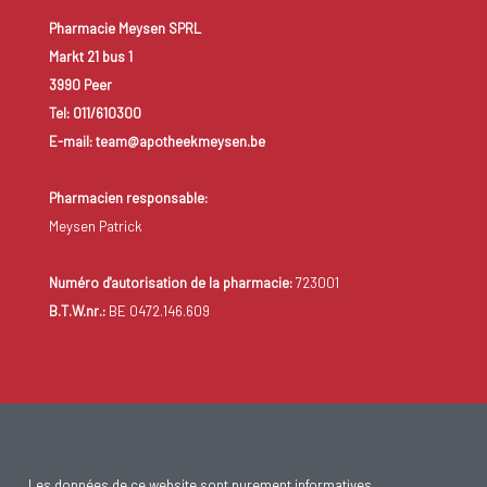
Pharmacie Meysen SPRL
Markt 21 bus 1
3990 Peer
Tel: 011/610300
E-mail: team@apotheekmeysen.be
Pharmacien responsable:
Meysen Patrick
Numéro d'autorisation de la pharmacie:
723001
B.T.W.nr.:
BE 0472.146.609
Les données de ce website sont purement informatives