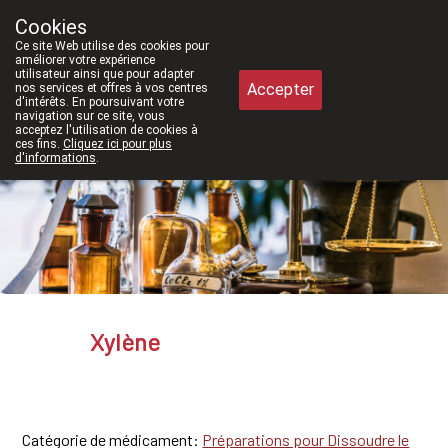
À partir de février 2026, nous serons 
Cookies
Pharmacie Meysen SPRL
Ce site Web utilise des cookies pour
011/610300
améliorer votre expérience
utilisateur ainsi que pour adapter
Accepter
nos services et offres à vos centres
d'intérêts. En poursuivant votre
navigation sur ce site, vous
acceptez l'utilisation de cookies à
Aujourd'hui
A présent
fermé
ces fins.
Cliquez ici pour plus
d'informations
.
Xylène
Catégorie de médicament:
Préparations pour Dissoudre le