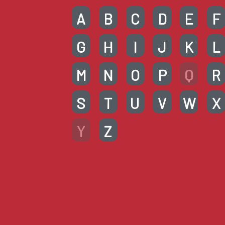
A
B
C
D
E
F
G
H
I
J
K
L
M
N
O
P
Q
R
S
T
U
V
W
X
Y
Z