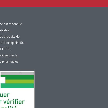
gne est reconnue
ale des
es produits de
tor Hortaplein 40,
XELLES,
doit vérifier le
des pharmacies