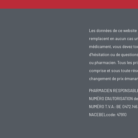
Les données de ce website 
remplacent en aucun cas un 
médicament, vous devez toujo
d’hésitation ou de question
ou pharmacien. Tous les pr
comprise et sous toute rése
changement de prix émanant
PHARMACIEN RESPONSABLE :
NUMÉRO D'AUTORISATION de 
NUMÉRO T.V.A.: BE 0472.146
NACEBELcode: 47910