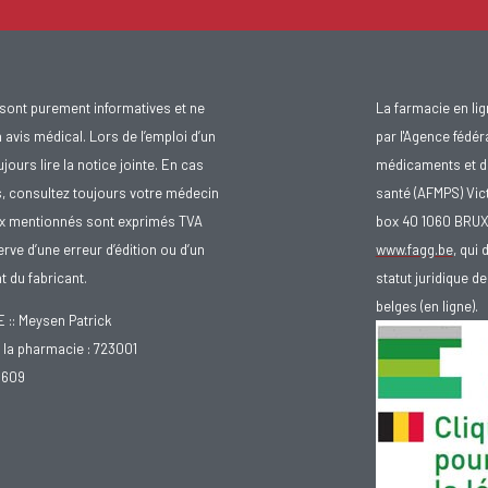
sont purement informatives et ne
La farmacie en li
avis médical. Lors de l’emploi d’un
par l'Agence fédér
urs lire la notice jointe. En cas
médicaments et d
s, consultez toujours votre médecin
santé (AFMPS) Vic
ix mentionnés sont exprimés TVA
box 40 1060 BRU
rve d’une erreur d’édition ou d’un
www.fagg.be
, qui 
 du fabricant.
statut juridique 
belges (en ligne).
: Meysen Patrick
la pharmacie : 723001
.609