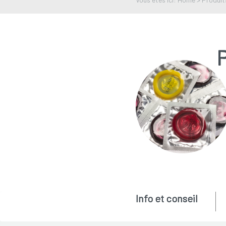
P
Info et conseil