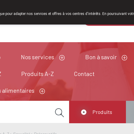
À partir de févrie
que pour adapter nos services et offres à vos centres d'intérêts. En poursuivant votr
Pharmacie de ga
Aujourd'hui
ouvert jusqu'à 18h30
Nos services
Bon à savoir
Z
Produits A-Z
Contact
 alimentaires
Produits
s A-Z
>
Sexualité
>
Préservatifs