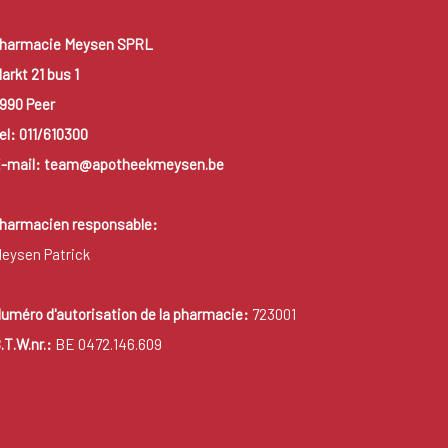
harmacie Meysen SPRL
arkt 21 bus 1
990 Peer
el: 011/610300
-mail: team@apotheekmeysen.be
harmacien responsable:
eysen Patrick
uméro d'autorisation de la pharmacie:
723001
.T.W.nr.:
BE 0472.146.609