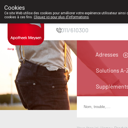
Cookies
Pharmacie Meysen
Ce site Web utilise des cookies pour améliorer votre expérience utilisateur ainsi 
cookies à ces fins.
Cliquez ici pour plus d'informations
.
SPRL
011/610300
Adresses
Solutions A-
Suppléments
Vous êtes ici: Home >
Produit