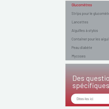
Glucomètres
Strips pour le glucomèt
Lancettes
Aiguilles à stylos
Container pour les aigui
Peau diabète
Mycoses
Des questi
spécifique