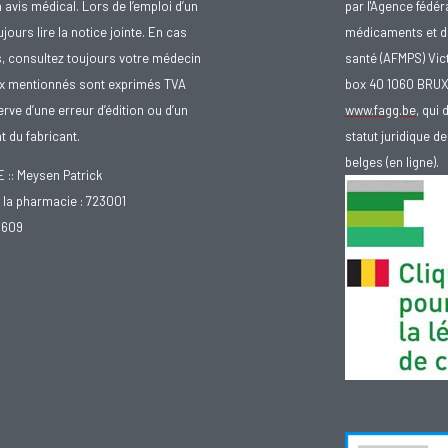
avis médical. Lors de l’emploi d’un
par l'Agence fédér
urs lire la notice jointe. En cas
médicaments et d
s, consultez toujours votre médecin
santé (AFMPS) Vic
ix mentionnés sont exprimés TVA
box 40 1060 BRU
rve d’une erreur d’édition ou d’un
www.fagg.be
, qui 
 du fabricant.
statut juridique 
belges (en ligne).
: Meysen Patrick
la pharmacie : 723001
.609