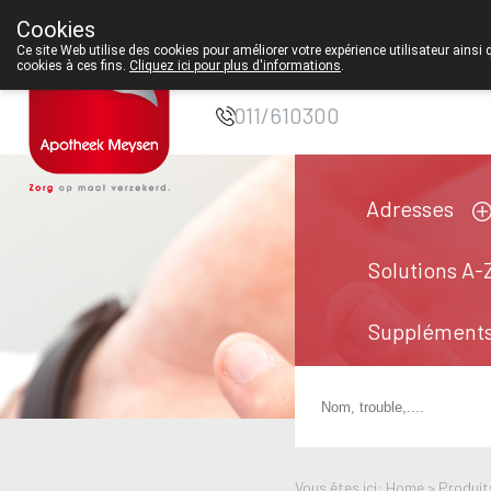
Cookies
Pharmacie Meysen
Ce site Web utilise des cookies pour améliorer votre expérience utilisateur ainsi 
cookies à ces fins.
Cliquez ici pour plus d'informations
.
SPRL
011/610300
Adresses
Solutions A-
Suppléments
Vous êtes ici: Home >
Produit