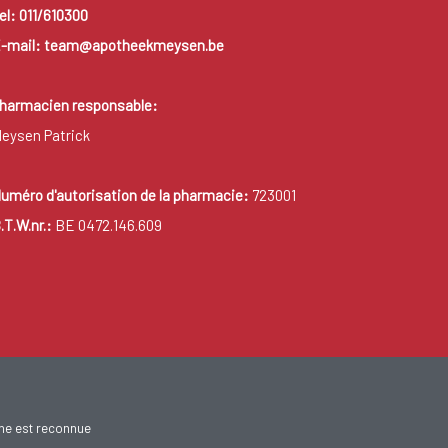
el: 011/610300
-mail: team@apotheekmeysen.be
harmacien responsable:
eysen Patrick
uméro d'autorisation de la pharmacie:
723001
.T.W.nr.:
BE 0472.146.609
gne est reconnue