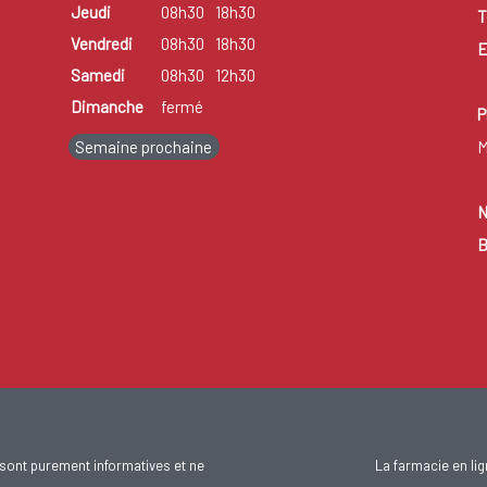
Jeudi
08h30
18h30
T
Vendredi
08h30
18h30
E
Samedi
08h30
12h30
Dimanche
fermé
P
Semaine prochaine
M
N
B
sont purement informatives et ne
La farmacie en li