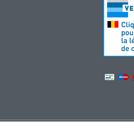
rmacie Meysen SPRL
-
Droits des utilisateurs
-
Vie privée
-