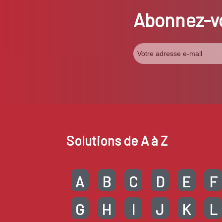
Abonnez-vo
Solutions de A à Z
A
B
C
D
E
F
G
H
I
J
K
L