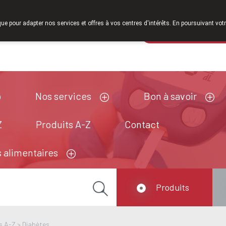
À partir de février 2026, nous serons à nouveau ouverts le sa
que pour adapter nos services et offres à vos centres d'intérêts. En poursuivant votr
Pharmacie de ga
Aujourd'hui
A présent
fermé
Nos services
Bon à savoir
Z
Produits A-Z
Contact
 alimentaires
Produits
s A-Z
>
Diabètes