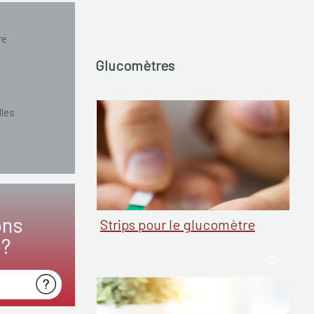
re
Glucomètres
lles
ons
Strips pour le glucomètre
s?