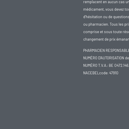
remplacent en aucun cas un 
médicament, vous devez toujo
d’hésitation ou de question
ou pharmacien. Tous les pr
comprise et sous toute rése
changement de prix émanant
PHARMACIEN RESPONSABLE :
NUMÉRO D'AUTORISATION de 
NUMÉRO T.V.A.: BE 0472.146
NACEBELcode: 47910