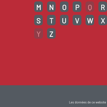
M
N
O
P
Q
R
S
T
U
V
W
X
Y
Z
Les données de ce website 