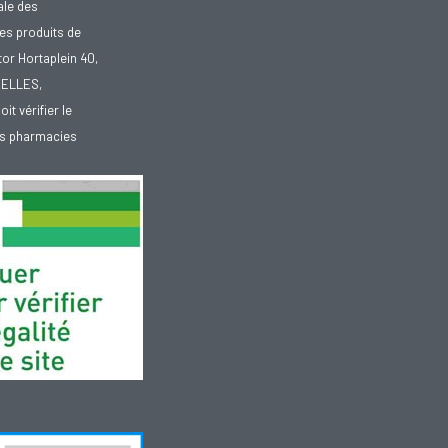
ale des
es produits de
tor Hortaplein 40,
XELLES,
doit vérifier le
des pharmacies