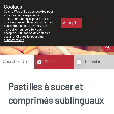
À partir de février 2026, nous serons à n
Cookies
Pharmacie Meysen SPRL
Ce site Web utilise des cookies pour
011/610300
améliorer votre expérience
utilisateur ainsi que pour adapter
Accepter
nos services et offres à vos centres
d'intérêts. En poursuivant votre
navigation sur ce site, vous
acceptez l'utilisation de cookies à
ces fins.
Cliquez ici pour plus
d'informations
.
Aujourd'hui
A présent
fermé
Produits
Les solutions
Pastilles à sucer et
comprimés sublinguaux