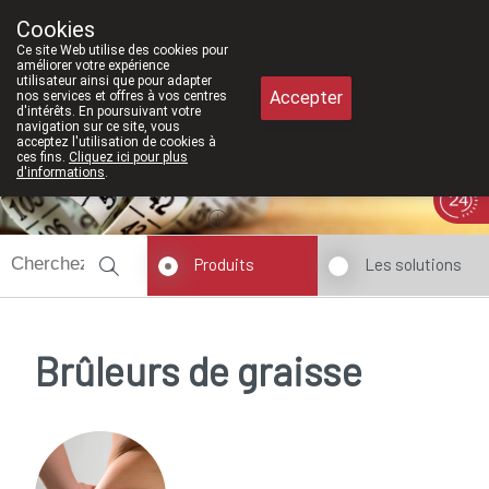
026, nous serons à nouveau ouverts le samedi de 8h30 à 12h30.
Cookies
Pharmacie Meysen SPRL
Ce site Web utilise des cookies pour
011/610300
améliorer votre expérience
utilisateur ainsi que pour adapter
Accepter
nos services et offres à vos centres
d'intérêts. En poursuivant votre
navigation sur ce site, vous
acceptez l'utilisation de cookies à
ces fins.
Cliquez ici pour plus
d'informations
.
Aujourd'hui
A présent
fermé
Produits
Les solutions
Brûleurs de graisse