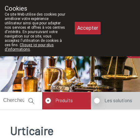
À partir de février 2026, nous serons à nouveau 
Cookies
Pharmacie Meysen SPRL
Ce site Web utilise des cookies pour
011/610300
améliorer votre expérience
utilisateur ainsi que pour adapter
Accepter
nos services et offres à vos centres
d'intérêts. En poursuivant votre
navigation sur ce site, vous
acceptez l'utilisation de cookies à
ces fins.
Cliquez ici pour plus
Aujourd'hui
A présent
fermé
d'informations
.
Produits
Les solutions
Urticaire