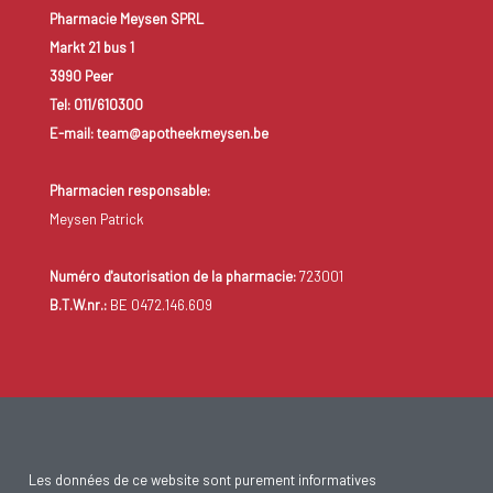
Pharmacie Meysen SPRL
Markt 21 bus 1
3990 Peer
Tel: 011/610300
E-mail: team@apotheekmeysen.be
Pharmacien responsable:
Meysen Patrick
Numéro d'autorisation de la pharmacie:
723001
B.T.W.nr.:
BE 0472.146.609
Les données de ce website sont purement informatives