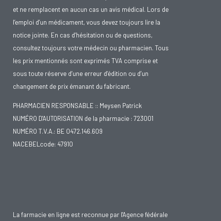
d'être "gros", c'est là que se développent la haine de soi et la
et ne remplacent en aucun cas un avis médical. Lors de
honte.
l’emploi d’un médicament, vous devez toujours lire la
notice jointe. En cas d’hésitation ou de questions,
Les personnes souffrant d'anorexie (et d'autres troubles
consultez toujours votre médecin ou pharmacien. Tous
alimentaires) connaissent un état constant de "dysmorphie
les prix mentionnés sont exprimés TVA comprise et
corporelle" : il s'agit d'un état permanent de malaise par
sous toute réserve d’une erreur d’édition ou d’un
rapport à la perception de son propre corps, ainsi que par
changement de prix émanant du fabricant.
rapport au fait de se voir et de se sentir mal, défectueux, pas
assez (bon). Vous ne pouvez plus vous considérer ou vous
PHARMACIEN RESPONSABLE :: Meysen Patrick
NUMÉRO D'AUTORISATION de la pharmacie : 723001
juger, ainsi que votre poids et votre apparence, de manière
NUMÉRO T.V.A.: BE 0472.146.609
objective ou réaliste. De ces sentiments et de ces pensées
NACEBELcode: 47910
découlent des comportements alimentaires perturbés. Outre
cette relation problématique avec le corps et l'alimentation,
le fait d'exercer un contrôle peut également être un moteur
de l'anorexie mentale. Parfois, la vie semble écrasante et
déconnectée, et la nourriture et son propre corps peuvent
La farmacie en ligne est reconnue par l'Agence fédérale
alors être les seuls endroits, et les bienvenus, où l'on peut