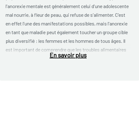
l'anorexie mentale est généralement celui d'une adolescente
mal nourrie, à fleur de peau, qui refuse de s'alimenter. C'est
en effet l'une des manifestations possibles, mais l'anorexie
en tant que maladie peut également toucher un groupe cible
plus diversifié : les femmes et les hommes de tous âges. Il
est important de comprendre que les troubles alimentaires
En savoir plus
sont considérés médicalement comme des troubles
mentaux et ne sont pas inextricablement liés à une forme
particulière ou à une manifestation extérieure. Les troubles
de l'alimentation commencent et finissent dans l'esprit des
patients : dans la relation émotionnelle et mentale qu'ils
entretiennent avec la nourriture et l'alimentation.
Il existe deux types d'anorexie mentale :
Le premier est le "type restrictif" : les personnes souffrant
de ce type d'anorexie ne consomment pratiquement pas ou