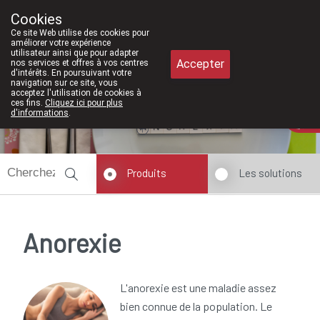
À partir de février 2026, nous serons 
Cookies
Pharmacie Meysen SPRL
Ce site Web utilise des cookies pour
011/610300
améliorer votre expérience
utilisateur ainsi que pour adapter
Accepter
nos services et offres à vos centres
d'intérêts. En poursuivant votre
navigation sur ce site, vous
acceptez l'utilisation de cookies à
ces fins.
Cliquez ici pour plus
Aujourd'hui
A présent
fermé
d'informations
.
Produits
Les solutions
Anorexie
L'anorexie est une maladie assez
bien connue de la population. Le