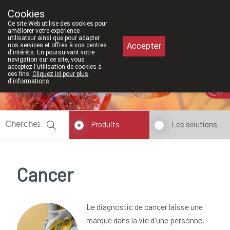
À partir de février 2026, nous serons à
Cookies
Pharmacie Meysen SPRL
Ce site Web utilise des cookies pour
011/610300
améliorer votre expérience
utilisateur ainsi que pour adapter
Accepter
nos services et offres à vos centres
d'intérêts. En poursuivant votre
navigation sur ce site, vous
acceptez l'utilisation de cookies à
ces fins.
Cliquez ici pour plus
d'informations
.
Aujourd'hui
ouvert jusqu'à 18h30
Produits
Les solutions
Cancer
Le diagnostic de cancer laisse une
marque dans la vie d'une personne.