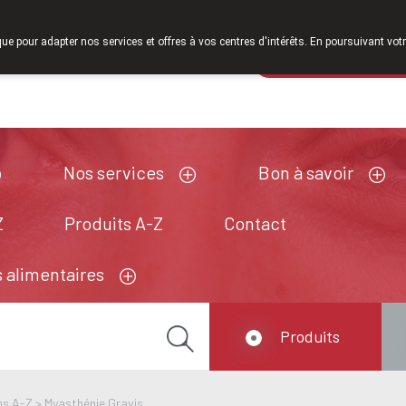
À partir de février 2026, nous serons à nouveau ouverts le same
que pour adapter nos services et offres à vos centres d'intérêts. En poursuivant votr
Pharmacie de ga
Aujourd'hui
A présent
fermé
Nos services
Bon à savoir
Z
Produits A-Z
Contact
 alimentaires
Produits
ns A-Z
>
Myasthénie Gravis