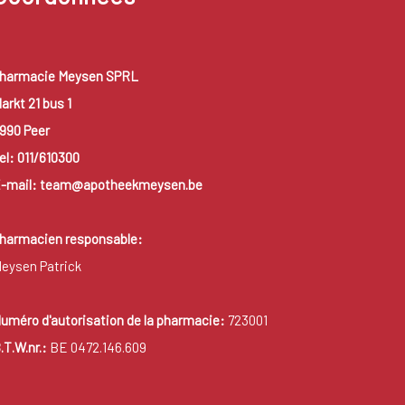
harmacie Meysen SPRL
arkt 21 bus 1
990 Peer
el: 011/610300
-mail: team@apotheekmeysen.be
harmacien responsable:
eysen Patrick
uméro d'autorisation de la pharmacie:
723001
.T.W.nr.:
BE 0472.146.609