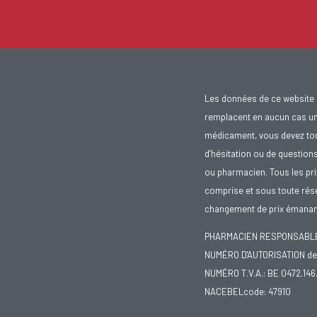
Les données de ce website 
remplacent en aucun cas un 
médicament, vous devez toujo
d’hésitation ou de question
ou pharmacien. Tous les pr
comprise et sous toute rése
changement de prix émanant
PHARMACIEN RESPONSABLE :
NUMÉRO D'AUTORISATION de 
NUMÉRO T.V.A.: BE 0472.146
NACEBELcode: 47910