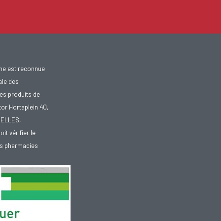
gne est reconnue
ale des
es produits de
tor Hortaplein 40,
XELLES,
doit vérifier le
des pharmacies