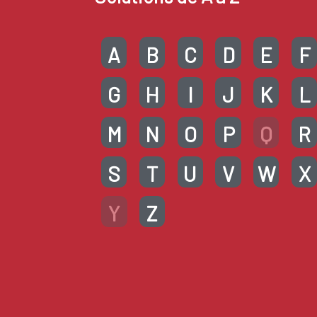
A
B
C
D
E
F
G
H
I
J
K
L
M
N
O
P
Q
R
S
T
U
V
W
X
Y
Z