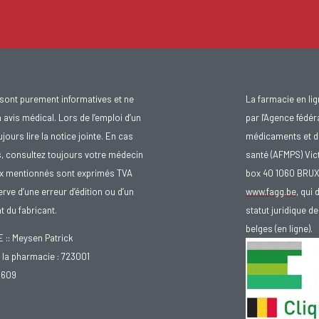
sont purement informatives et ne
La farmacie en li
avis médical. Lors de l’emploi d’un
par l'Agence fédér
urs lire la notice jointe. En cas
médicaments et d
s, consultez toujours votre médecin
santé (AFMPS) Vic
ix mentionnés sont exprimés TVA
box 40 1060 BRU
rve d’une erreur d’édition ou d’un
www.fagg.be
, qui 
 du fabricant.
statut juridique 
belges (en ligne).
: Meysen Patrick
la pharmacie : 723001
.609