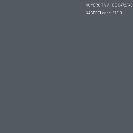
NUMÉRO T.V.A.: BE 0472.146
NACEBELcode: 47910