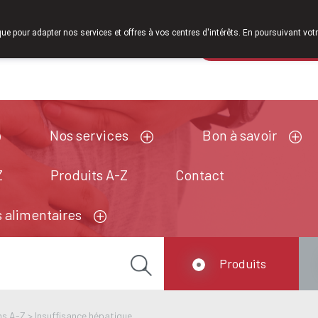
que pour adapter nos services et offres à vos centres d'intérêts. En poursuivant votr
Pharmacie de ga
Aujourd'hui
A présent
fermé
Nos services
Bon à savoir
Z
Produits A-Z
Contact
 alimentaires
Produits
ns A-Z
>
Insuffisance hépatique