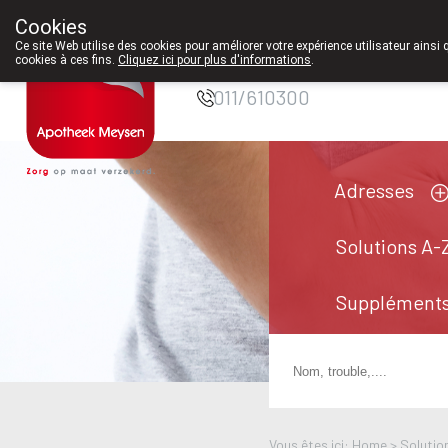
vrier 2026, nous serons à nouveau ouverts le samedi de 8h30 à 12h30.
Cookies
Pharmacie Meysen
Ce site Web utilise des cookies pour améliorer votre expérience utilisateur ainsi 
SPRL
cookies à ces fins.
Cliquez ici pour plus d'informations
.
011/610300
Adresses
Solutions A-
Suppléments
Vous êtes ici: Home >
Solutio