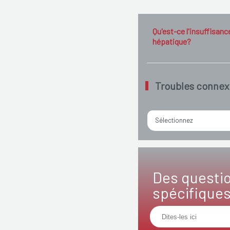
Qu'est-ce l'insuffisanc
hépatique?
Troubles connex
Sélectionnez
Des questi
spécifique