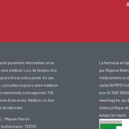
B
sont purement informatives et ne
La farmacie en li
avis médical. Lors de l’emploi d’un
par l'Agence fédér
urs lire la notice jointe. En cas
médicaments et d
s, consultez toujours votre médecin
santé (AFMPS) Vic
ix mentionnés sont exprimés TVA
box 40 1060 BRU
rve d’une erreur d’édition ou d’un
www.fagg.be
, qui 
 du fabricant.
statut juridique 
belges (en ligne).
: Meysen Patrick
la pharmacie : 723001