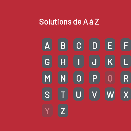
Solutions de A à Z
A
B
C
D
E
F
G
H
I
J
K
L
M
N
O
P
Q
R
S
T
U
V
W
X
Y
Z