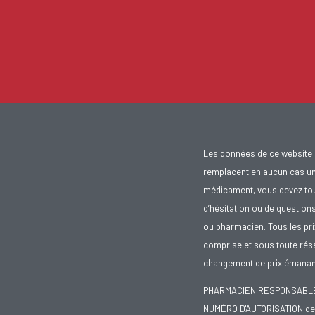
Les données de ce website 
remplacent en aucun cas un 
médicament, vous devez toujo
d’hésitation ou de question
ou pharmacien. Tous les pr
comprise et sous toute rése
changement de prix émanant
PHARMACIEN RESPONSABLE :
NUMÉRO D'AUTORISATION de 