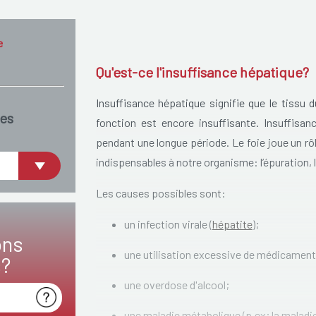
e
Qu'est-ce l'insuffisance hépatique?
Insuffisance hépatique signifie que le tissu 
es
fonction est encore insuffisante. Insuffisa
pendant une longue période. Le foie joue un rô
indispensables à notre organisme: l’épuration, 
Les causes possibles sont:
un infection virale (
hépatite
);
ons
une utilisation excessive de médicament
s?
une overdose d'alcool;
une maladie métabolique (p.ex; la maladi