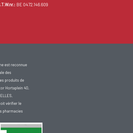
.T.W.nr.:
BE 0472.146.609
gne est reconnue
ale des
es produits de
tor Hortaplein 40,
XELLES,
doit vérifier le
des pharmacies