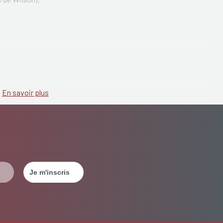
En savoir plus
ue l'ictère. Les toxines qui s'accumulent dans le sang peuvent
atique). Ceci peut conduire à la somnolence et un état de