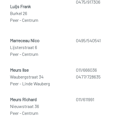
0475/917306
Luijs Frank
Burkel 26
Peer - Centrum
Marreceau Nico
0495/540541
Lijsterstraat 6
Peer - Centrum
Meurs Ilse
011/666036
Waubergstraat 34
0477/728635
Peer - Linde Wauberg
Meurs Richard
011/611991
Nieuwstraat 36
Peer - Centrum