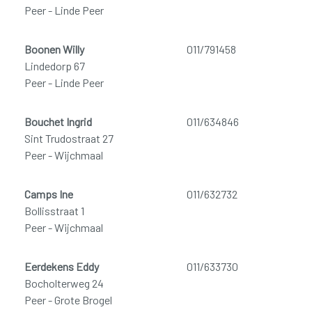
Peer - Linde Peer
Boonen Willy
011/791458
Lindedorp 67
Peer - Linde Peer
Bouchet Ingrid
011/634846
Sint Trudostraat 27
Peer - Wijchmaal
Camps Ine
011/632732
Bollisstraat 1
Peer - Wijchmaal
Eerdekens Eddy
011/633730
Bocholterweg 24
Peer - Grote Brogel