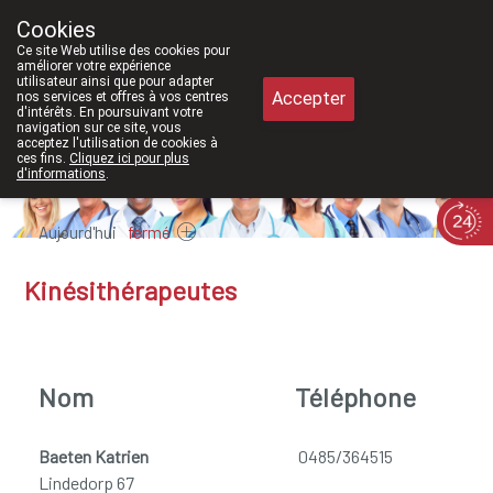
À partir de février 2026, nous serons à n
Cookies
Pharmacie Meysen SPRL
Ce site Web utilise des cookies pour
011/610300
améliorer votre expérience
utilisateur ainsi que pour adapter
Accepter
nos services et offres à vos centres
d'intérêts. En poursuivant votre
navigation sur ce site, vous
acceptez l'utilisation de cookies à
ces fins.
Cliquez ici pour plus
d'informations
.
Aujourd'hui
fermé
Kinésithérapeutes
Nom
Téléphone
Baeten Katrien
0485/364515
Lindedorp 67