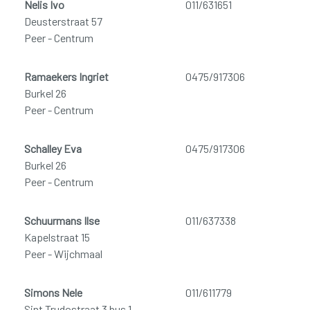
Nelis Ivo
011/631651
Deusterstraat 57
Peer - Centrum
Ramaekers Ingriet
0475/917306
Burkel 26
Peer - Centrum
Schalley Eva
0475/917306
Burkel 26
Peer - Centrum
Schuurmans Ilse
011/637338
Kapelstraat 15
Peer - Wijchmaal
Simons Nele
011/611779
Sint Trudostraat 3 bus 1