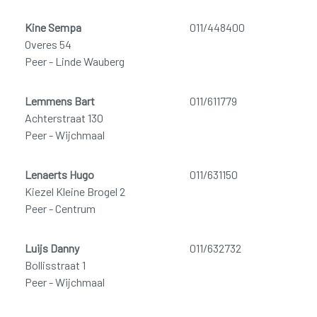
Kine Sempa
011/448400
Overes 54
Peer - Linde Wauberg
Lemmens Bart
011/611779
Achterstraat 130
Peer - Wijchmaal
Lenaerts Hugo
011/631150
Kiezel Kleine Brogel 2
Peer - Centrum
Luijs Danny
011/632732
Bollisstraat 1
Peer - Wijchmaal