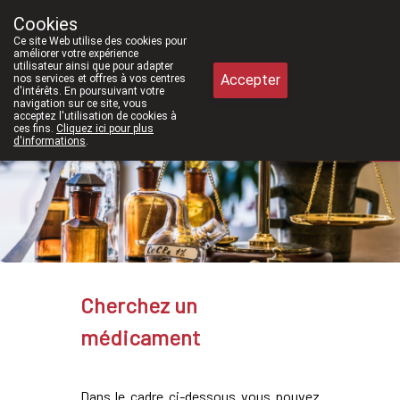
À partir de février 2026, nous serons à
Cookies
Pharmacie Meysen SPRL
Ce site Web utilise des cookies pour
011/610300
améliorer votre expérience
utilisateur ainsi que pour adapter
Accepter
nos services et offres à vos centres
d'intérêts. En poursuivant votre
navigation sur ce site, vous
acceptez l'utilisation de cookies à
ces fins.
Cliquez ici pour plus
d'informations
.
Aujourd'hui
ouvert jusqu'à 18h30
Cherchez un
médicament
Dans le cadre ci-dessous vous pouvez