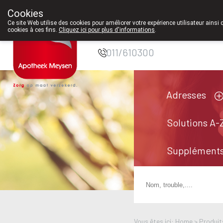
Cookies
Pharmacie Meysen
Ce site Web utilise des cookies pour améliorer votre expérience utilisateur ainsi 
cookies à ces fins.
Cliquez ici pour plus d'informations
.
SPRL
011/610300
Adresses
Solutions A-
Suppléments
Vous êtes ici: Home >
Produit