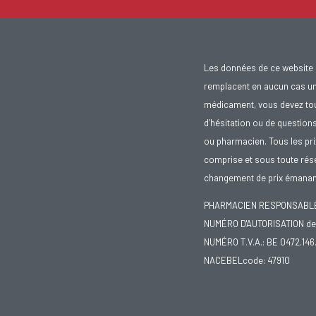
Les données de ce website 
remplacent en aucun cas un 
médicament, vous devez toujo
d’hésitation ou de question
ou pharmacien. Tous les pr
comprise et sous toute rése
changement de prix émanant
PHARMACIEN RESPONSABLE :
NUMÉRO D'AUTORISATION de 
NUMÉRO T.V.A.: BE 0472.146
NACEBELcode: 47910