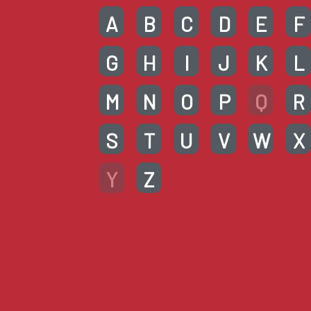
A
B
C
D
E
F
G
H
I
J
K
L
M
N
O
P
Q
R
S
T
U
V
W
X
Y
Z