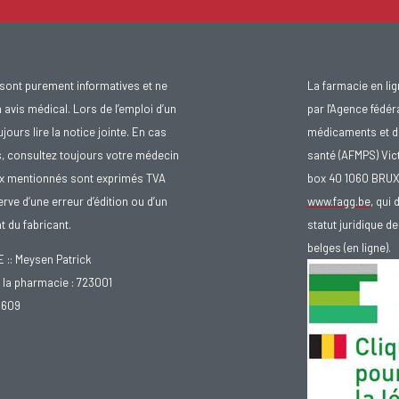
sont purement informatives et ne
La farmacie en li
avis médical. Lors de l’emploi d’un
par l'Agence fédér
urs lire la notice jointe. En cas
médicaments et d
s, consultez toujours votre médecin
santé (AFMPS) Vic
ix mentionnés sont exprimés TVA
box 40 1060 BRU
rve d’une erreur d’édition ou d’un
www.fagg.be
, qui 
 du fabricant.
statut juridique 
belges (en ligne).
: Meysen Patrick
la pharmacie : 723001
.609