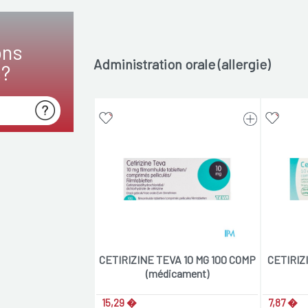
ons
Administration orale (allergie)
s?
CETIRIZINE TEVA 10 MG 100 COMP
CETIRIZ
(médicament)
15,29 �
7,87 �