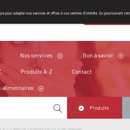
À partir de février 2026, nous serons à nouveau ouverts le samedi 
que pour adapter nos services et offres à vos centres d'intérêts. En poursuivant votr
Pharmacie de ga
Aujourd'hui
fermé
Nos services
Bon à savoir
Z
Produits A-Z
Contact
 alimentaires
Produits
s A-Z
>
Allergie
>
Administration orale (allergie)