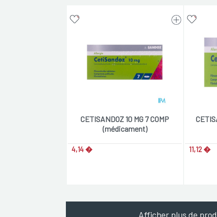
CETISANDOZ 10 MG 7 COMP
CETIS
(médicament)
4,14 �
11,12 �
Afficher plus de prod