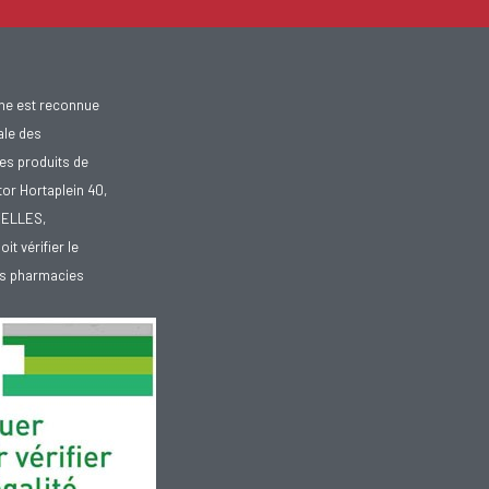
gne est reconnue
ale des
es produits de
tor Hortaplein 40,
XELLES,
doit vérifier le
des pharmacies