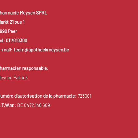
harmacie Meysen SPRL
arkt 21 bus 1
990 Peer
el: 011/610300
-mail: team@apotheekmeysen.be
harmacien responsable:
eysen Patrick
uméro d'autorisation de la pharmacie:
723001
.T.W.nr.:
BE 0472.146.609