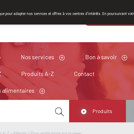
À partir de février 2026, nous serons à nouveau ouverts le sam
que pour adapter nos services et offres à vos centres d'intérêts. En poursuivant votr
Pharmacie de ga
Aujourd'hui
ouvert jusqu'à 12h30
Nos services
Bon à savoir
Z
Produits A-Z
Contact
 alimentaires
Produits
s A-Z
>
Allergie
>
Pour application sur la peau