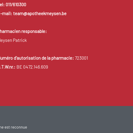
el: 011/610300
-mail: team@apotheekmeysen.be
harmacien responsable:
eysen Patrick
uméro d'autorisation de la pharmacie:
723001
.T.W.nr.:
BE 0472.146.609
gne est reconnue