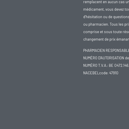
remplacent en aucun cas un 
médicament, vous devez toujo
d’hésitation ou de question
ou pharmacien. Tous les pr
comprise et sous toute rése
changement de prix émanant
PHARMACIEN RESPONSABLE :
NUMÉRO D'AUTORISATION de 
NUMÉRO T.V.A.: BE 0472.146
NACEBELcode: 47910