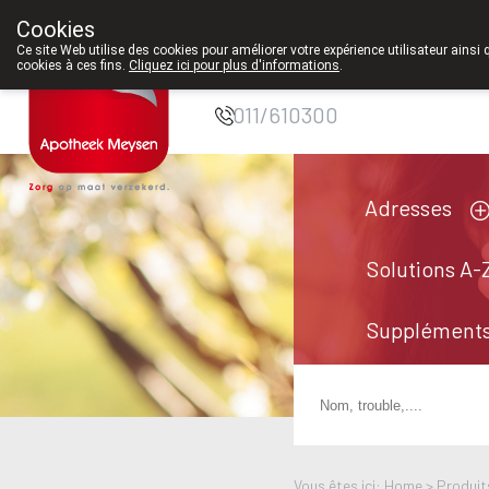
Cookies
Pharmacie Meysen
Ce site Web utilise des cookies pour améliorer votre expérience utilisateur ainsi 
cookies à ces fins.
Cliquez ici pour plus d'informations
.
SPRL
011/610300
Adresses
Solutions A-
Suppléments
Vous êtes ici: Home >
Produit