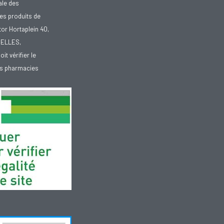
ale des
es produits de
tor Hortaplein 40,
XELLES,
doit vérifier le
des pharmacies