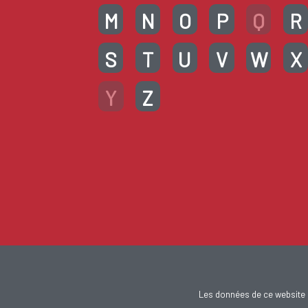
M
N
O
P
Q
R
S
T
U
V
W
X
Y
Z
Les données de ce website 