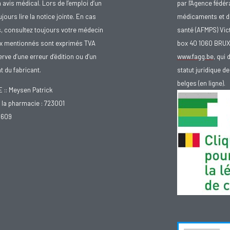
avis médical. Lors de l’emploi d’un
par l'Agence fédér
urs lire la notice jointe. En cas
médicaments et d
s, consultez toujours votre médecin
santé (AFMPS) Vic
ix mentionnés sont exprimés TVA
box 40 1060 BRU
rve d’une erreur d’édition ou d’un
www.fagg.be
, qui 
 du fabricant.
statut juridique 
belges (en ligne).
: Meysen Patrick
la pharmacie : 723001
.609