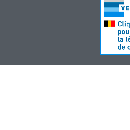
rmacie Meysen SPRL
-
Droits des utilisateurs
-
Vie privée
-