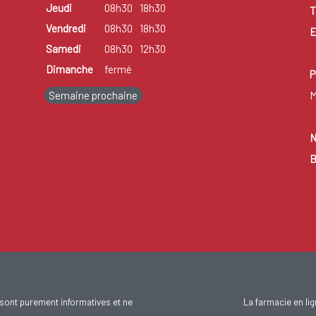
Jeudi
08h30
18h30
T
Vendredi
08h30
18h30
E
Samedi
08h30
12h30
Dimanche
fermé
P
Semaine prochaine
M
N
B
sont purement informatives et ne
La farmacie en li