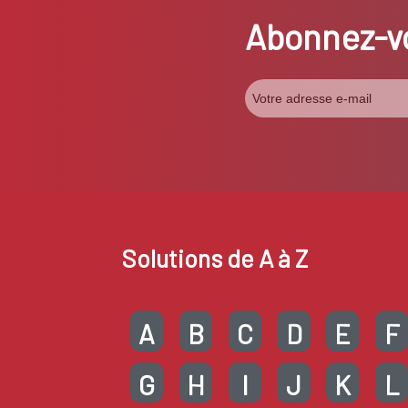
Abonnez-vo
Solutions de A à Z
A
B
C
D
E
F
G
H
I
J
K
L