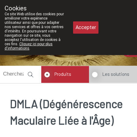
À partir de février 2026, nous serons à
Cookies
Pharmacie Meysen SPRL
Ce site Web utilise des cookies pour
011/610300
améliorer votre expérience
utilisateur ainsi que pour adapter
Accepter
nos services et offres à vos centres
d'intérêts. En poursuivant votre
navigation sur ce site, vous
acceptez l'utilisation de cookies à
ces fins.
Cliquez ici pour plus
d'informations
.
Aujourd'hui
fermé
Produits
Les solutions
DMLA (Dégénérescence
Maculaire Liée à l'Âge)