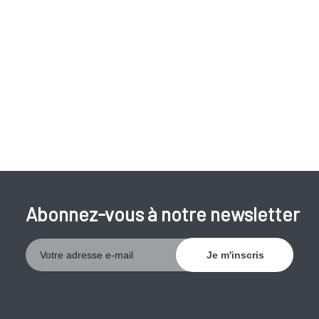
Voici quelques symptômes que l’on peut observer :
les couleurs ternissent,
sur une feuille, les mots deviennent flous et des lettres
semblent manquer,
vous pouvez apercevoir une tache noire au milieu de
l’image,
les lignes droites semblent déformées, surtout au
centre de votre champ de vision.
Abonnez-vous à notre newsletter
Les deux types les plus importants de dégénérescence
maculaire sont
la dégénérescence maculaire ‘sèche’
(atrophique)
et
la dégénérescence maculaire
‘humide’
(néovasculaire)
. Les deux formes sont liées à l’âge et
apparaissent le plus souvent entre 50 et 60 ans. Il est