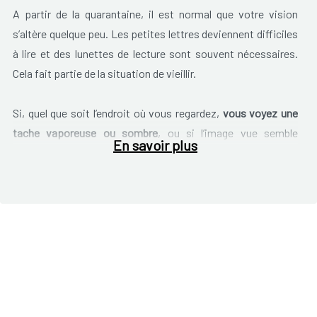
A partir de la quarantaine, il est normal que votre vision
s’altère quelque peu. Les petites lettres deviennent difficiles
à lire et des lunettes de lecture sont souvent nécessaires.
Cela fait partie de la situation de vieillir.
Si, quel que soit l’endroit où vous regardez,
vous voyez une
tache vaporeuse ou sombre
, ou si l’image vue semble
En savoir plus
déformée, sur base de ces signaux, on peut penser à une
‘
dégénérescence maculaire
’.
Physiquement, de petits cônes apparaissent dans la macula
ou tache jaune au fond du globe oculaire, sur la rétine. En
présence d’une macula évolutive, il devient plus difficile de
pouvoir observer des détails. Des lunettes de lectures
peuvent s’avérer insuffisantes. Des verres de contact
peuvent aider, mais pas pour des affections de la rétine.