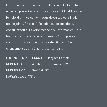
maculaire dans votre famille proche, c’est le présage
Les données de ce website sont purement informatives
d’un risque plus grand pour vous.
et ne remplacent en aucun cas un avis médical. Lors de
l’emploi d’un médicament, vous devez toujours lire la
Pression artérielle élevée et artériosclérose.
notice jointe. En cas d’hésitation ou de questions,
Fumer
: des recherches ont montré que lorsqu’on fume
consultez toujours votre médecin ou pharmacien. Tous
un paquet de cigarettes par jour, on a 5 fois plus de
les prix mentionnés sont exprimés TVA comprise et
sous toute réserve d’une erreur d’édition ou d’un
risque de développer une dégénérescence maculaire.
changement de prix émanant du fabricant.
De plus, ce risque reste aussi élevé jusqu’à 15 ans
après un sevrage de tabac.
PHARMACIEN RESPONSABLE :: Meysen Patrick
NUMÉRO D'AUTORISATION de la pharmacie : 723001
L’alimentation
: selon plusieurs recherches il y aurait
NUMÉRO T.V.A.: BE 0472.146.609
un rapport entre la dégénérescence maculaire
NACEBELcode: 47910
et
l’utilisation d’antioxydants dans l’alimentation
. Dans
son processus de fonctionnement, notre corps a
besoin d’oxygène. Lorsque cet oxygène est utilisé, des
radicaux libres se fabriquent, comme un ‘sous-produit’.
Ils ne sont certainement pas inoffensifs ! Les radicaux