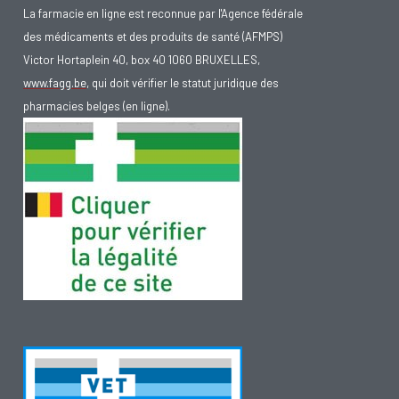
La farmacie en ligne est reconnue par l'Agence fédérale
libres provoquent des dommages à différents endroits
des médicaments et des produits de santé (AFMPS)
du corps, notamment à la macula. Les antioxydants
Victor Hortaplein 40, box 40 1060 BRUXELLES,
nous paraissent profitables pour saisir ces radicaux et
www.fagg.be
, qui doit vérifier le statut juridique des
les rendre inoffensifs. Une partie de ces antioxydants
pharmacies belges (en ligne).
peut être acceptée par notre corps, mais le reste doit
être exclu de notre alimentation. Pour les yeux, il y a les
caroténoïdes, particulièrement, la luthéine et la
zéaxanthine sont les antioxydants les plus
importants. Nous y reviendrons plus loin. En
outre,
une consommation abusive d’alcool
et
un taux
de cholestérol trop élevé
sont des éléments qui
peuvent détériorer la rétine.