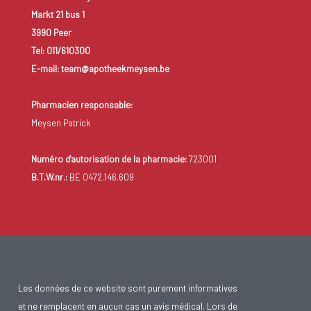
Markt 21 bus 1
3990 Peer
Tel: 011/610300
E-mail: team@apotheekmeysen.be
Pharmacien responsable:
Meysen Patrick
Numéro d'autorisation de la pharmacie:
723001
B.T.W.nr.:
BE 0472.146.609
Les données de ce website sont purement informatives
et ne remplacent en aucun cas un avis médical. Lors de