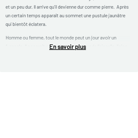
et un peu dur. Il arrive qu’il devienne dur comme pierre. Après
un certain temps apparaît au sommet une pustule jaunâtre
qui bientôt éclatera.
Homme ou femme, tout le monde peut un jour avoir un
En savoir plus
furoncle. Il apparaît en général à la hauteur de l’aisselle, l'aine,
les fesses, le cou, le visage ou le nez.
Quand plusieurs furoncles sont regroupés à un même endroit
on parle d’ « anthrax ». Il s’agit là d’une infection très
douloureuse, qui peut rendre malade. Les hommes en
souffrent plus fréquemment que les femmes.
Un furoncle n’apparaît pas sans raison. Voici certains
facteurs à risque
:
Une mauvaise hygiène
: augmente la possibilité
d'infection bactérienne. Les follicules pileux