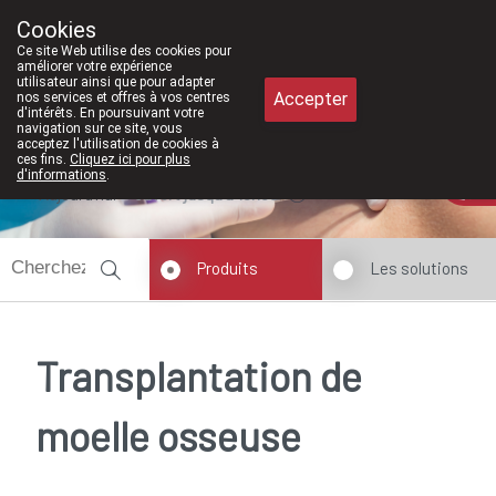
À partir de février 2026, nous serons à 
Cookies
Pharmacie Meysen SPRL
Ce site Web utilise des cookies pour
011/610300
améliorer votre expérience
utilisateur ainsi que pour adapter
Accepter
nos services et offres à vos centres
d'intérêts. En poursuivant votre
navigation sur ce site, vous
acceptez l'utilisation de cookies à
ces fins.
Cliquez ici pour plus
d'informations
.
Aujourd'hui
ouvert jusqu'à 18h30
Produits
Les solutions
Transplantation de
moelle osseuse