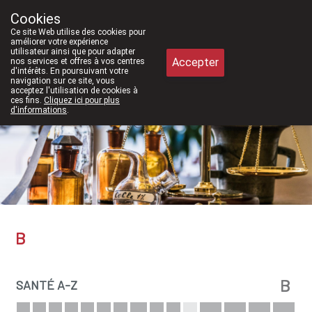
2026, nous serons à nouveau ouverts le samedi de 8h30 à 12h30.
Cookies
Pharmacie Meysen SPRL
Ce site Web utilise des cookies pour
011/610300
améliorer votre expérience
utilisateur ainsi que pour adapter
Accepter
nos services et offres à vos centres
d'intérêts. En poursuivant votre
navigation sur ce site, vous
acceptez l'utilisation de cookies à
Aujourd'hui
A présent
fermé
ces fins.
Cliquez ici pour plus
d'informations
.
B
B
SANTÉ A-Z