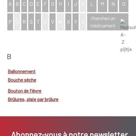
A
B
C
D
E
F
G
H
I
J
K
L
M
N
O
Cherchez un
P
Q
R
S
T
U
V
W
X
Y
Z
médicament
aperçu complet de l'index
B
Ballonnement
Bouche sèche
Bouton de fièvre
Brûlures, plaie par brûlure
Abonnez-vous à notre newsletter