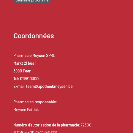
Semaine prochaine
Coordonnées
Pharmacie Meysen SPRL
Markt 21 bus 1
3990 Peer
Tel: 011/610300
E-mail: team@apotheekmeysen.be
Pharmacien responsable:
Meysen Patrick
Numéro d'autorisation de la pharmacie:
723001
B.T.W.nr.:
BE 0472.146.609