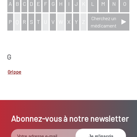
A
B
C
D
E
F
G
H
I
J
K
L
M
N
O
Cherchez un
P
Q
R
S
T
U
V
W
X
Y
Z
médicament
aperçu complet de l'index
G
Grippe
Abonnez-vous à notre newsletter