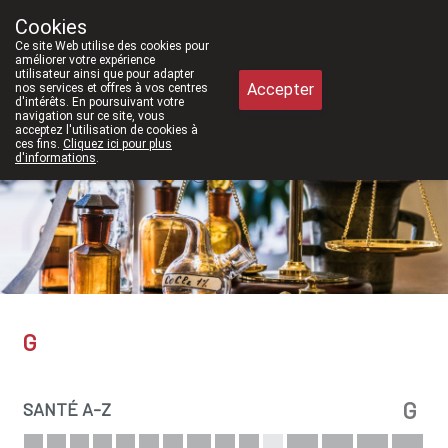
À partir de février 2026, nous serons 
Cookies
Pharmacie Meysen SPRL
Ce site Web utilise des cookies pour
011/610300
améliorer votre expérience
utilisateur ainsi que pour adapter
Accepter
nos services et offres à vos centres
d'intérêts. En poursuivant votre
navigation sur ce site, vous
acceptez l'utilisation de cookies à
Aujourd'hui
A présent
fermé
ces fins.
Cliquez ici pour plus
d'informations
.
G
G
SANTÉ A-Z