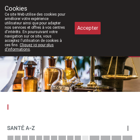
2026, nous serons à nouveau ouverts le samedi de 8h30 à 12h30.
Cookies
Pharmacie Meysen SPRL
Ce site Web utilise des cookies pour
011/610300
améliorer votre expérience
utilisateur ainsi que pour adapter
Accepter
nos services et offres à vos centres
d'intérêts. En poursuivant votre
navigation sur ce site, vous
acceptez l'utilisation de cookies à
ces fins.
Cliquez ici pour plus
Aujourd'hui
A présent
fermé
d'informations
.
I
I
SANTÉ A-Z