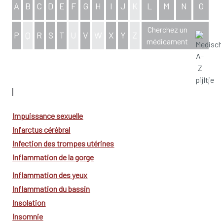
A
B
C
D
E
F
G
H
I
J
K
L
M
N
O
Cherchez un
P
Q
R
S
T
U
V
W
X
Y
Z
médicament
aperçu complet de l'index
I
Impuissance sexuelle
Infarctus cérébral
Infection des trompes utérines
Inflammation de la gorge
Inflammation des yeux
Inflammation du bassin
Insolation
Insomnie